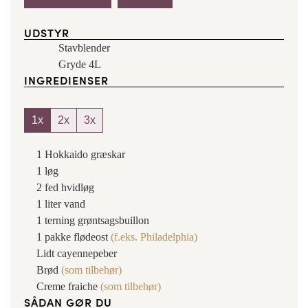
UDSTYR
Stavblender
Gryde 4L
INGREDIENSER
1x
2x
3x
1
Hokkaido græskar
1
løg
2
fed
hvidløg
1
liter
vand
1
terning
grøntsagsbuillon
1
pakke
flødeost
(f.eks. Philadelphia)
Lidt
cayennepeber
Brød
(som tilbehør)
Creme fraiche
(som tilbehør)
SÅDAN GØR DU