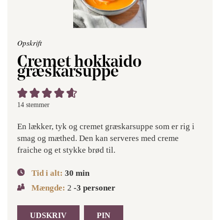
Opskrift
Cremet hokkaido
græskarsuppe
14
stemmer
En lækker, tyk og cremet græskarsuppe som er rig i
smag og mæthed. Den kan serveres med creme
fraiche og et stykke brød til.
Tid i alt:
30
min
Mængde:
2
-3 personer
UDSKRIV
PIN