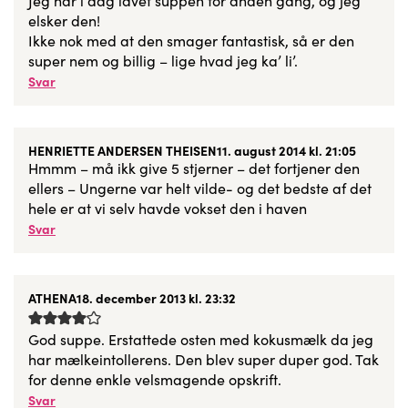
Jeg har i dag lavet suppen for anden gang, og jeg
elsker den!
Ikke nok med at den smager fantastisk, så er den
super nem og billig – lige hvad jeg ka’ li’.
Svar
HENRIETTE ANDERSEN THEISEN
11. august 2014 kl. 21:05
Hmmm – må ikk give 5 stjerner – det fortjener den
ellers – Ungerne var helt vilde- og det bedste af det
hele er at vi selv havde vokset den i haven
Svar
ATHENA
18. december 2013 kl. 23:32
God suppe. Erstattede osten med kokusmælk da jeg
har mælkeintollerens. Den blev super duper god. Tak
for denne enkle velsmagende opskrift.
Svar