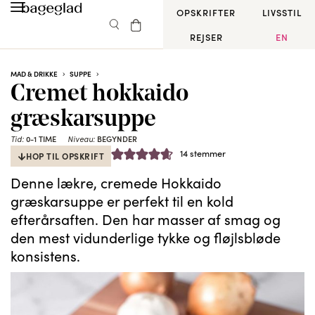
OPSKRIFTER
LIVSSTIL
REJSER
EN
MAD & DRIKKE
SUPPE
Cremet hokkaido
græskarsuppe
Tid:
0-1 TIME
Niveau:
BEGYNDER
14
stemmer
HOP TIL OPSKRIFT
Denne lækre, cremede Hokkaido
græskarsuppe er perfekt til en kold
efterårsaften. Den har masser af smag og
den mest vidunderlige tykke og fløjlsbløde
konsistens.