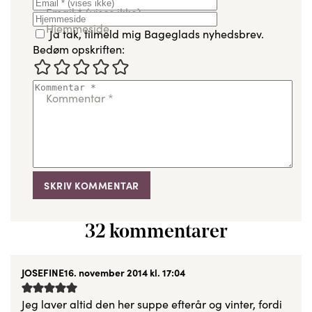
Email
*
(vises ikke)
Hjemmeside
Ja tak, tilmeld mig Bageglads nyhedsbrev.
Bedøm opskriften:
Kommentar
*
32 kommentarer
JOSEFINE
16. november 2014 kl. 17:04
Jeg laver altid den her suppe efterår og vinter, fordi