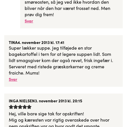
smøreosten, så jeg ved ikke hvordan den
bliver når den har været frosset ned. Men
prøv dig frem!
Svar
TINA
4. november 2013 kl. 17:41
Super lækker suppe. Jeg tilføjede en stor
bagekartoffel i tern for at legere suppen lidt. Som
lidt smagsgiver kom der også revet, frisk ingefær i.
Serveret med ristede græskarkerner og creme
fraiche. Mums!
Svar
INGA NIELSEN
3. november 2013 kl. 20:15
Hej, ville bare sige tak for opskriften!
Mig og kæresten var rigtig overaskede over hvor
nem opskriften var og hvor godt det smagte.