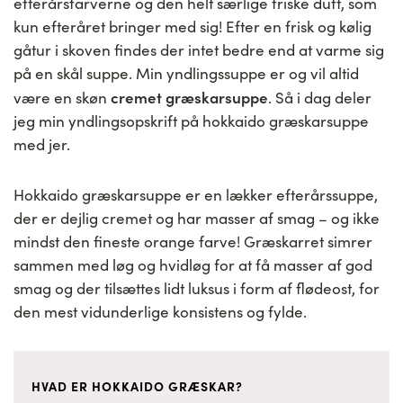
efterårsfarverne og den helt særlige friske duft, som
kun efteråret bringer med sig! Efter en frisk og kølig
gåtur i skoven findes der intet bedre end at varme sig
på en skål suppe. Min yndlingssuppe er og vil altid
cremet græskarsuppe
være en skøn
. Så i dag deler
jeg min yndlingsopskrift på hokkaido græskarsuppe
med jer.
Hokkaido græskarsuppe er en lækker efterårssuppe,
der er dejlig cremet og har masser af smag – og ikke
mindst den fineste orange farve! Græskarret simrer
sammen med løg og hvidløg for at få masser af god
smag og der tilsættes lidt luksus i form af flødeost, for
den mest vidunderlige konsistens og fylde.
HVAD ER HOKKAIDO GRÆSKAR?