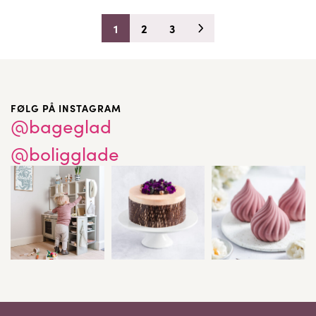
1
2
3
FØLG PÅ INSTAGRAM
@bageglad
@boligglade