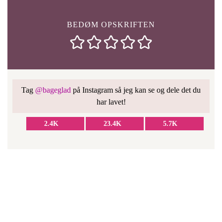
BEDØM OPSKRIFTEN
Tag
@bageglad
på Instagram så jeg kan se og dele det du
har lavet!
2.4K
23.4K
5.7K