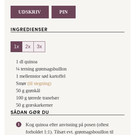
UDSKRIV
PIN
INGREDIENSER
1x
2x
3x
1
dl
quinoa
¼
terning
grøntsagsbuillon
1
mellemstor sød kartoffel
Smør
(til stegning)
50
g
grønkål
100
g
tørrede tranebær
50
g
græskarkerner
SÅDAN GØR DU
Kog quinoa efter anvisning på posen (oftest
forholdet 1:1). Tilsæt evt. grøntsagsbouillon til