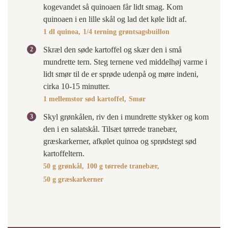
kogevandet så quinoaen får lidt smag. Kom
quinoaen i en lille skål og lad det køle lidt af.
1 dl quinoa,
1/4 terning grøntsagsbuillon
Skræl den søde kartoffel og skær den i små
mundrette tern. Steg ternene ved middelhøj varme i
lidt smør til de er sprøde udenpå og møre indeni,
cirka 10-15 minutter.
1 mellemstor sød kartoffel,
Smør
Skyl grønkålen, riv den i mundrette stykker og kom
den i en salatskål. Tilsæt tørrede tranebær,
græskarkerner, afkølet quinoa og sprødstegt sød
kartoffeltern.
50 g grønkål,
100 g tørrede tranebær,
50 g græskarkerner