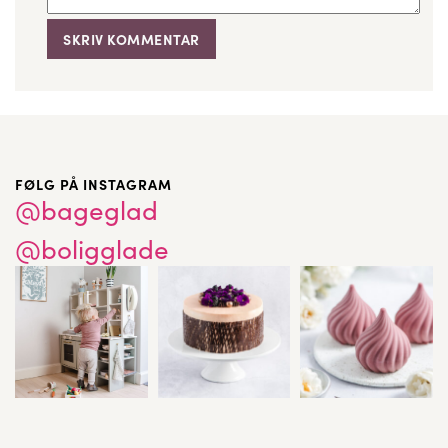
FØLG PÅ INSTAGRAM
@bageglad
@boligglade