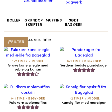
BOLLER
GRUNDOP
MUFFINS
SØDT
SKRIFTER
BAGVÆRK
44 resultater
FILTER
1-2 TIMER
/
MIDDEL
0-1 TIME
/
BEGYNDER
Grove kanelsnegle med
Verdens bedste pandekager
æble og banan
0-1 TIME
/
BEGYNDER
1-2 TIMER
/
MIDDEL
Fuldkorn æblemuffins
Kanelgifler med marcipan