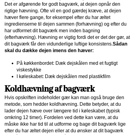
Det er afgørende for godt bagværk, at dejen opnår den
rigtige hævning. Ofte vil en god gærdej kræve, at dejen
hæver flere gange, for eksempel efter du har æltet
ingredienserne til dejen sammen (forhævning) og efter du
har udformet dit bagværk men inden bagning
(efterhævning). Hævning er vigtig fordi det er det der gør, at
dit bagværk får den vidunderlige luftige konsistens.
Sådan
skal du dække dejen imens den hæver:
På køkkenbordet: Dæk dejskålen med et fugtigt
viskestykke
I køleskabet: Dæk dejskålen med plastikfilm
Koldhævning af bagværk
Hvis opskriften indeholder gær kan man også bruge den
metode, som hedder koldhævning. Dette betyder, at du
lader dejen hæve over længere tid i køleskabet (typisk
omkring 12 timer). Fordelen ved dette kan være, at du
måske ikke har tid til at udforme og bage dit bagværk lige
efter du har æltet dejen eller at du ønsker at dit bagværk