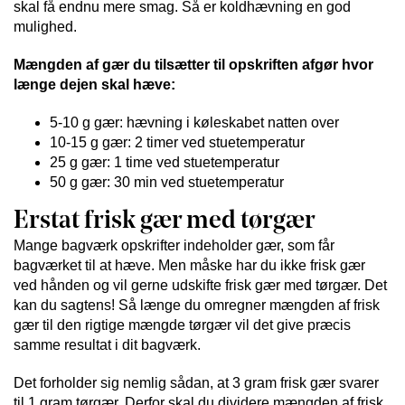
skal få endnu mere smag. Så er koldhævning en god
mulighed.
Mængden af gær du tilsætter til opskriften afgør hvor
længe dejen skal hæve:
5-10 g gær: hævning i køleskabet natten over
10-15 g gær: 2 timer ved stuetemperatur
25 g gær: 1 time ved stuetemperatur
50 g gær: 30 min ved stuetemperatur
Erstat frisk gær med tørgær
Mange bagværk opskrifter indeholder gær, som får
bagværket til at hæve. Men måske har du ikke frisk gær
ved hånden og vil gerne udskifte frisk gær med tørgær. Det
kan du sagtens! Så længe du omregner mængden af frisk
gær til den rigtige mængde tørgær vil det give præcis
samme resultat i dit bagværk.
Det forholder sig nemlig sådan, at 3 gram frisk gær svarer
til 1 gram tørgær. Derfor skal du dividere mængden af frisk