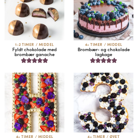
1-2 TIMER
/
MIDDEL
4+ TIMER
/
MIDDEL
Fyldt chokolade med
Brombær- og chokolade
brombær ganache
lagkage
4+ TIMER
/
MIDDEL
4+ TIMER
/
ØVET