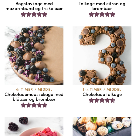
Bogstavkage med
Talkage med citron og
mazarinbund og friske bær
brombær
4+ TIMER
/
MIDDEL
3-4 TIMER
/
MIDDEL
Chokolademoussekage med
Chokolade talkage
blåbær og brombær