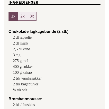
INGREDIENSER
1x
2x
3x
Chokolade lagkagebunde (2 stk):
2
dl
rapsolie
2
dl
mælk
2,5
dl
vand
3
æg
275
g
mel
400
g
sukker
100
g
kakao
2
tsk
vaniljesukker
2
tsk
bagepulver
¼
tsk
salt
Brombærmousse:
2
blad
husblas