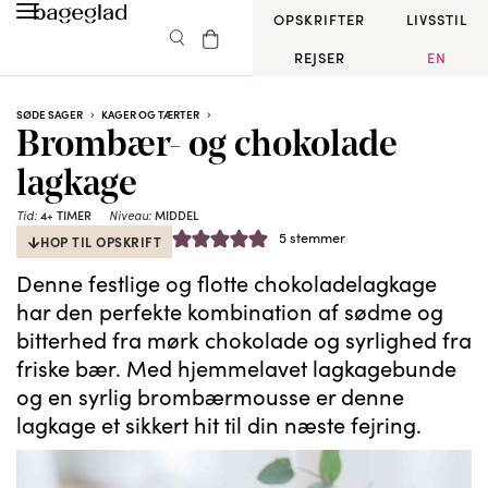
OPSKRIFTER
LIVSSTIL
REJSER
EN
SØDE SAGER
KAGER OG TÆRTER
Brombær- og chokolade
lagkage
4+ TIMER
MIDDEL
Tid:
Niveau:
5
stemmer
HOP TIL OPSKRIFT
Denne festlige og flotte chokoladelagkage
har den perfekte kombination af sødme og
bitterhed fra mørk chokolade og syrlighed fra
friske bær. Med hjemmelavet lagkagebunde
og en syrlig brombærmousse er denne
lagkage et sikkert hit til din næste fejring.