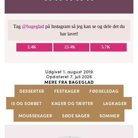
Tag
@bageglad
på Instagram så jeg kan se og dele det du
har lavet!
2.4K
23.4K
5.7K
Udgivet 1. august 2019
Opdateret 7. juli 2026
MERE FRA BAGEGLAD
DESSERTER
FESTKAGER
FØDSELSDAG
IS OG SORBET
KAGER OG TÆRTER
LAGKAGER
MOUSSEKAGER
SØDE SAGER
SOMMER