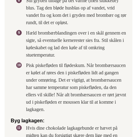
Stil gryden tilbage på det varme (men slukkede)
blus. Tag den bløde husblas op af vandet, vrid
vandet fra og kom det i gryden med brombær og rør
rundt, til det er opløst.
Hæld brombærblandingen over i en skål gennem en
sigte, så eventuelle kernerester sies fra. Stil skålen i
køleskabet og lad den køle af til omkring
stuetemperatur.
Pisk piskefløden til flødeskum. Når brombærsaucen
er kølet af røres den i piskefløden lidt ad gangen
under omrøring. Det er vigtigt, at brombærsaucen
har samme temperatur som piskefløden, da den
ellers vil skille! Når alt brombærsaucen er rørt jævnt
ud i piskefløden er moussen klar til at komme i
lagkagen.
Byg lagkagen:
Hvis dine chokolade lagkagebunde er hævet på
midten kan du forsigtigt skære dem lige med en