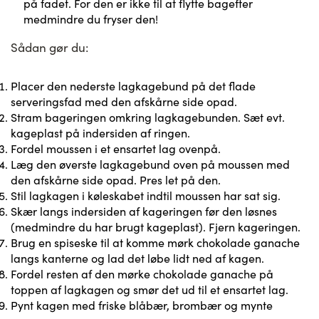
på fadet. For den er ikke til at flytte bagefter
medmindre du fryser den!
Sådan gør du:
Placer den nederste lagkagebund på det flade
serveringsfad med den afskårne side opad.
Stram bageringen omkring lagkagebunden. Sæt evt.
kageplast på indersiden af ringen.
Fordel moussen i et ensartet lag ovenpå.
Læg den øverste lagkagebund oven på moussen med
den afskårne side opad. Pres let på den.
Stil lagkagen i køleskabet indtil moussen har sat sig.
Skær langs indersiden af kageringen før den løsnes
(medmindre du har brugt kageplast). Fjern kageringen.
Brug en spiseske til at komme mørk chokolade ganache
langs kanterne og lad det løbe lidt ned af kagen.
Fordel resten af den mørke chokolade ganache på
toppen af lagkagen og smør det ud til et ensartet lag.
Pynt kagen med friske blåbær, brombær og mynte