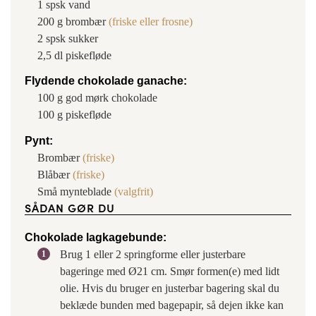
1
spsk
vand
200
g
brombær
(friske eller frosne)
2
spsk
sukker
2,5
dl
piskefløde
Flydende chokolade ganache:
100
g
god mørk chokolade
100
g
piskefløde
Pynt:
Brombær
(friske)
Blåbær
(friske)
Små mynteblade
(valgfrit)
SÅDAN GØR DU
Chokolade lagkagebunde:
Brug 1 eller 2 springforme eller justerbare
bageringe med Ø21 cm. Smør formen(e) med lidt
olie. Hvis du bruger en justerbar bagering skal du
beklæde bunden med bagepapir, så dejen ikke kan