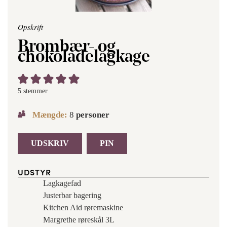
Opskrift
Brombær- og
chokoladelagkage
5
stemmer
Mængde:
8
personer
UDSKRIV
PIN
UDSTYR
Lagkagefad
Justerbar bagering
Kitchen Aid røremaskine
Margrethe røreskål 3L