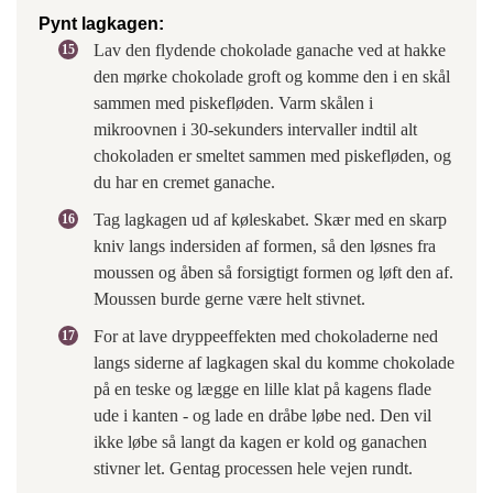
Pynt lagkagen:
Lav den flydende chokolade ganache ved at hakke
den mørke chokolade groft og komme den i en skål
sammen med piskefløden. Varm skålen i
mikroovnen i 30-sekunders intervaller indtil alt
chokoladen er smeltet sammen med piskefløden, og
du har en cremet ganache.
Tag lagkagen ud af køleskabet. Skær med en skarp
kniv langs indersiden af formen, så den løsnes fra
moussen og åben så forsigtigt formen og løft den af.
Moussen burde gerne være helt stivnet.
For at lave dryppeeffekten med chokoladerne ned
langs siderne af lagkagen skal du komme chokolade
på en teske og lægge en lille klat på kagens flade
ude i kanten - og lade en dråbe løbe ned. Den vil
ikke løbe så langt da kagen er kold og ganachen
stivner let. Gentag processen hele vejen rundt.