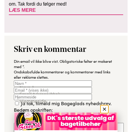
om. Tak fordi du følger med!
LÆS MERE
Skriv en kommentar
Din email vil ikke blive vist.
Obligatoriske felter er makeret
med
*
.
Ondskabsfulde kommentarer og kommentarer med links
eller reklame slettes.
Navn
*
Email
*
(vises ikke)
Hjemmeside
Ja tak, tilmeld mig Bageglads nyhedsbrev.
Bedøm opskriften:
Kommentar
*