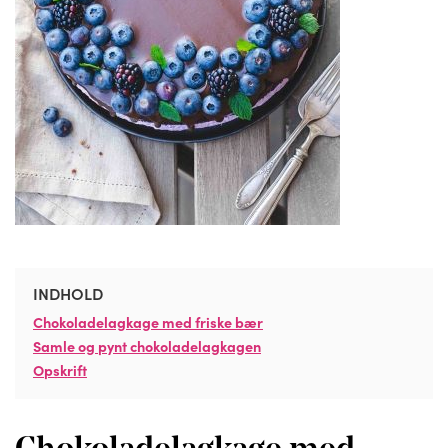
INDHOLD
Chokoladelagkage med friske bær
Samle og pynt chokoladelagkagen
Opskrift