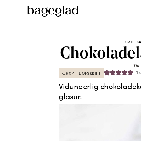
SØDE S
Chokoladel
Tid:
1 
HOP TIL OPSKRIFT
Vidunderlig chokoladek
glasur.