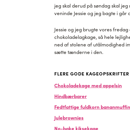
jeg skal derud på søndag skal je
veninde Jessie og jeg bagte i går a
Jessie og jeg brugte vores fredag 
chokoladelagkage, så hele lejligh
ned af stolene af utålmodighed im
sætte tænderne i den.
FLERE GODE KAGEOPSKRIFTER
Chokoladekage med appelsin
Hindbærbarer
Fedtfattige fuldkorn bananmuffi
Julebrownies
No-bake kiksekage