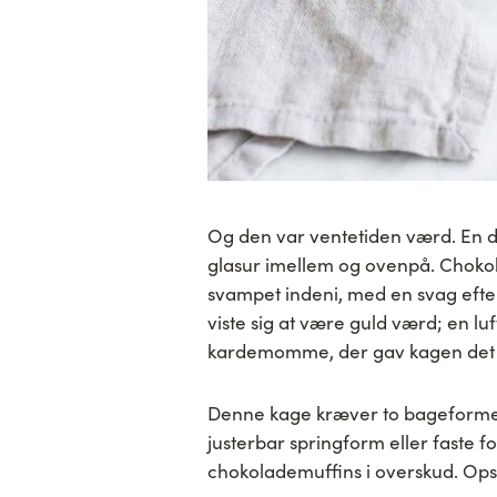
Og den var ventetiden værd. En 
glasur imellem og ovenpå. Chokol
svampet indeni, med en svag efte
viste sig at være guld værd; en luf
kardemomme, der gav kagen det s
Denne kage kræver to bageforme a
justerbar springform eller faste f
chokolademuffins i overskud. Opsk