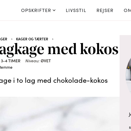
OPSKRIFTER
LIVSSTIL
REJSER
OM
AGER
KAGER OG TÆRTER
agkage med kokos
3-4 TIMER
Niveau:
ØVET
stemme
age i to lag med chokolade-kokos
J
s