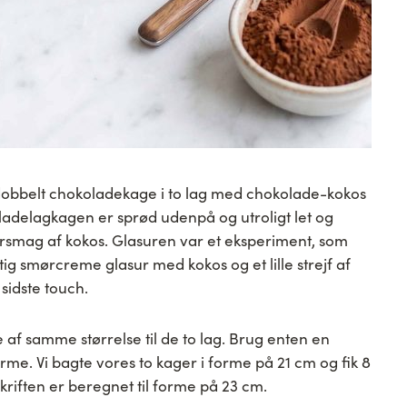
dobbelt chokoladekage i to lag med chokolade-kokos
adelagkagen er sprød udenpå og utroligt let og
rsmag af kokos. Glasuren var et eksperiment, som
tig smørcreme glasur med kokos og et lille strejf af
idste touch.
f samme størrelse til de to lag. Brug enten en
orme. Vi bagte vores to kager i forme på 21 cm og fik 8
riften er beregnet til forme på 23 cm.