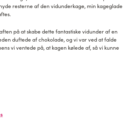
g nyde resterne af den vidunderkage, min kageglade
ftes.
aften på at skabe dette fantastiske vidunder af en
eden duftede af chokolade, og vi var ved at falde
ens vi ventede på, at kagen kølede af, så vi kunne
ns