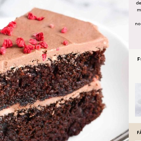
de
m
no
F
F