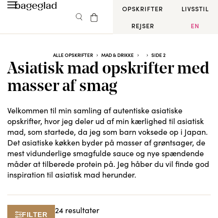
OPSKRIFTER
LIVSSTIL
REJSER
EN
ALLE OPSKRIFTER
MAD & DRIKKE
SIDE 2
Asiatisk mad opskrifter med
masser af smag
Velkommen til min samling af autentiske asiatiske
opskrifter, hvor jeg deler ud af min kærlighed til asiatisk
mad, som startede, da jeg som barn voksede op i Japan.
Det asiatiske køkken byder på masser af grøntsager, de
mest vidunderlige smagfulde sauce og nye spændende
måder at tilberede protein på. Jeg håber du vil finde god
inspiration til asiatisk mad herunder.
24 resultater
FILTER