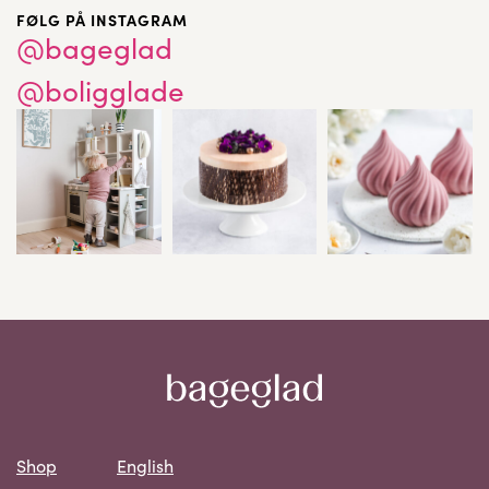
FØLG PÅ INSTAGRAM
@bageglad
@boligglade
Shop
English