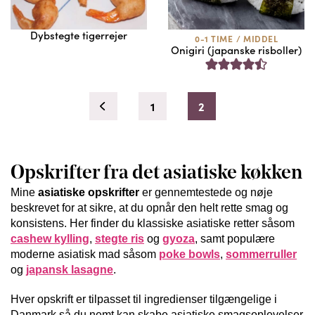
Dybstegte tigerrejer
0-1 TIME
/
MIDDEL
Onigiri (japanske risboller)
1
2
Opskrifter fra det asiatiske køkken
Mine
asiatiske opskrifter
er gennemtestede og nøje
beskrevet for at sikre, at du opnår den helt rette smag og
konsistens. Her finder du klassiske asiatiske retter såsom
cashew kylling
,
stegte ris
og
gyoza
, samt populære
moderne asiatisk mad såsom
poke bowls
,
sommerruller
og
japansk lasagne
.
Hver opskrift er tilpasset til ingredienser tilgængelige i
Danmark så du nemt kan skabe asiatiske smagsoplevelser