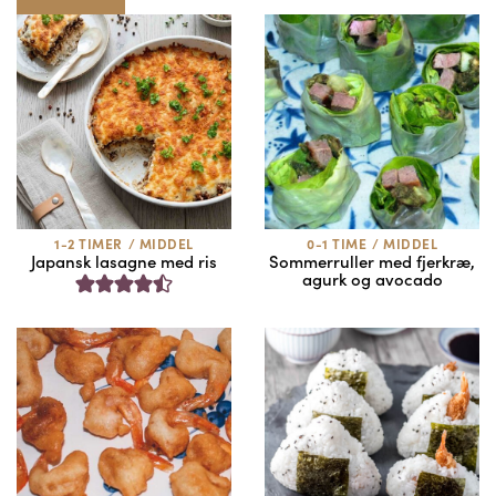
1-2 TIMER
/
MIDDEL
0-1 TIME
/
MIDDEL
Japansk lasagne med ris
Sommerruller med fjerkræ,
agurk og avocado