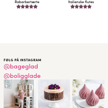
Rabarbertærte
Italienske flutes
FØLG PÅ INSTAGRAM
@bageglad
@boligglade