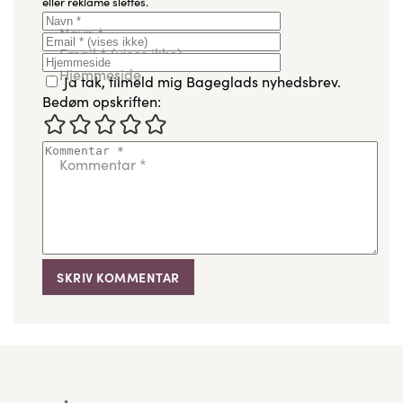
eller reklame slettes.
Navn
*
Email
*
(vises ikke)
Hjemmeside
Ja tak, tilmeld mig Bageglads nyhedsbrev.
Bedøm opskriften:
Kommentar
*