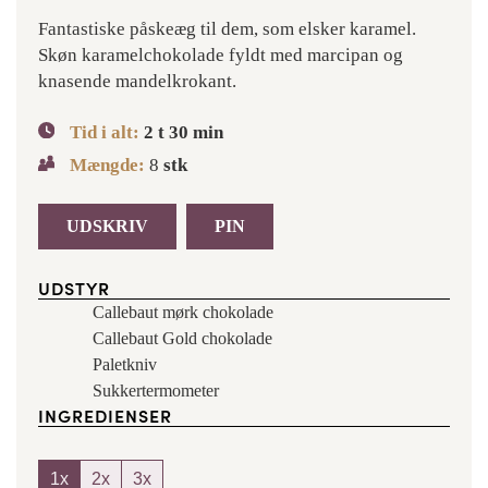
Fantastiske påskeæg til dem, som elsker karamel.
Skøn karamelchokolade fyldt med marcipan og
knasende mandelkrokant.
Tid i alt:
2
t
30
min
Mængde:
8
stk
UDSKRIV
PIN
UDSTYR
Callebaut mørk chokolade
Callebaut Gold chokolade
Paletkniv
Sukkertermometer
INGREDIENSER
1x
2x
3x