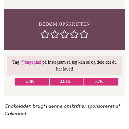
BEDØM OPSKRIFTEN
Tag
@bageglad
på Instagram så jeg kan se og dele det du
har lavet!
2.4K
23.4K
5.7K
Chokoladen brugt i denne opskrift er sponsoreret af
Callebaut.