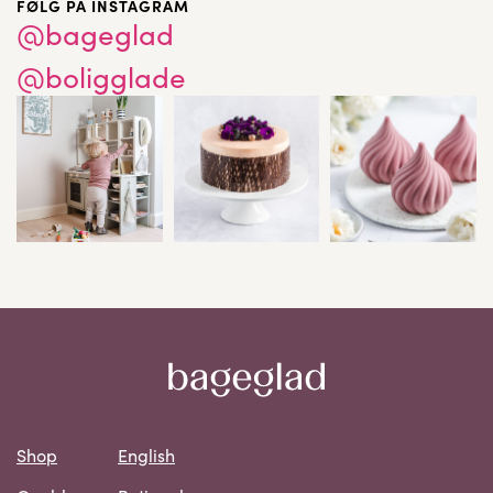
FØLG PÅ INSTAGRAM
@bageglad
@boligglade
Shop
English