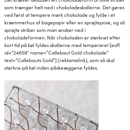
som trænger helt ned i chokoladeskallerne. Det gøres
ved først at tempere mørk chokolade og fylde i et
kræmmerhus af bagepapir eller en sprøjtepose, og så
sprøjte striber som man ønsker ned i
chokoladeformen. Når chokoladen er størknet efter
kort tid på køl fyldes skallerne med tempereret [eafl
id=”24659″ name=”Callebaut Gold chokolade”
text=”Callebauts Gold”] (reklamelink), som så skal
størkne på køl inden påskeæggene fyldes.