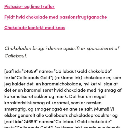
Pistacie- og lime trøfler
Fyldt hvid chokolade med passionsfrugtganache
Chokolade konfekt med knas
Chokoladen brugt i denne opskrift er sponsoreret af
Callebaut.
[eafl id=”24659″ name=”Callebaut Gold chokolade”
text=”Callebauts Gold”] (reklamelink) chokolade er, som
jeg kalder det, en karamelchokolade, hvilket vil sige at
det er en karameliseret hvid chokolade med rig smag af
karameliseret sukker og mælk. Det har en meget
karakteristisk smag af karamel, som er næsten
smøragtig, og smager også en anelse salt. Mums!! Vi
elsker generelt alle Callebauts chokoladeprodukter og
[eafl id=”24659″ name=”Callebaut Gold chokolade”
text=”Callebauts Gold”] (reklamelink) er min nye favorit.