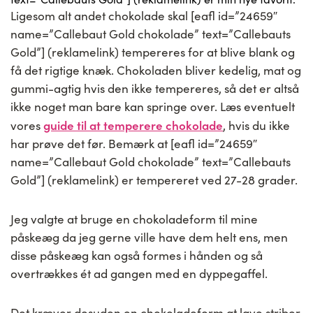
Ligesom alt andet chokolade skal [eafl id=”24659″
name=”Callebaut Gold chokolade” text=”Callebauts
Gold”] (reklamelink) tempereres for at blive blank og
få det rigtige knæk. Chokoladen bliver kedelig, mat og
gummi-agtig hvis den ikke tempereres, så det er altså
ikke noget man bare kan springe over. Læs eventuelt
guide til at temperere chokolade
vores
, hvis du ikke
har prøve det før. Bemærk at [eafl id=”24659″
name=”Callebaut Gold chokolade” text=”Callebauts
Gold”] (reklamelink) er tempereret ved 27-28 grader.
Jeg valgte at bruge en chokoladeform til mine
påskeæg da jeg gerne ville have dem helt ens, men
disse påskeæg kan også formes i hånden og så
overtrækkes ét ad gangen med en dyppegaffel.
Det kræver desuden en chokoladeform at lave striber