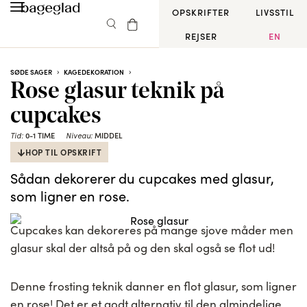
OPSKRIFTER
LIVSSTIL
REJSER
EN
SØDE SAGER
KAGEDEKORATION
Rose glasur teknik på
cupcakes
0-1 TIME
MIDDEL
Tid:
Niveau:
HOP TIL OPSKRIFT
Sådan dekorerer du cupcakes med glasur,
som ligner en rose.
Cupcakes kan dekoreres på mange sjove måder men
glasur skal der altså på og den skal også se flot ud!
Denne frosting teknik danner en flot glasur, som ligner
en rose! Det er et godt alternativ til den almindelige