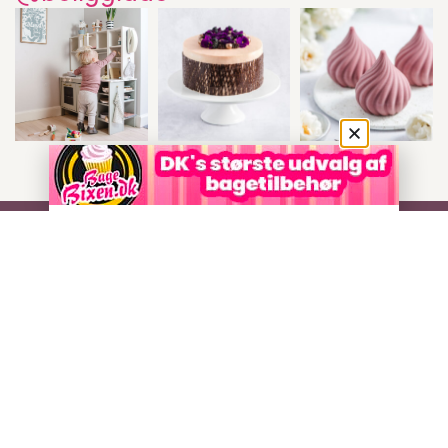
Shop
English
Om bloggen
Betingelser
Kontakt
Privatlivspolitik