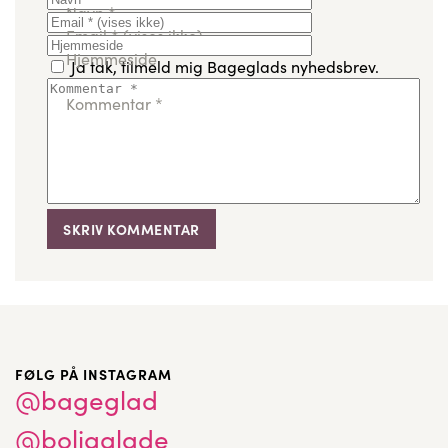
Navn
*
Email
*
(vises ikke)
Hjemmeside
Ja tak, tilmeld mig Bageglads nyhedsbrev.
Kommentar
*
FØLG PÅ INSTAGRAM
@bageglad
@boligglade