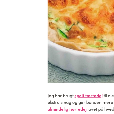
spelt tærtedej
Jeg har brugt
til di
ekstra smag og gør bunden mere
almindelig tærtedej
lavet på hve