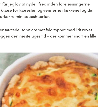
får jeg lov at nyde i fred inden forelæsningerne
l at kræse for kæresten og vennerne i køkkenet og det
uperlækre mini squashtærter.
er tærtedej samt cremet fyld toppet med lidt revet
oggen den næste uges tid – der kommer snart en lille