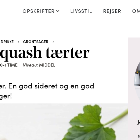
OPSKRIFTER
LIVSSTIL
REJSER
OM
 DRIKKE
GRØNTSAGER
squash tærter
0-1 TIME
Niveau:
MIDDEL
r. En god sideret og en god
ger!
J
s