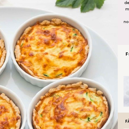
de
m
no
F
F