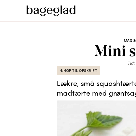
MAD &
Mini 
Tid:
HOP TIL OPSKRIFT
Lækre, små squashtærte
madtærte med grøntsa