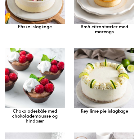
Påske islagkage
Små citrontærter med
marengs
Chokoladeskåle med
Key lime pie islagkage
chokolademousse og
hindbær