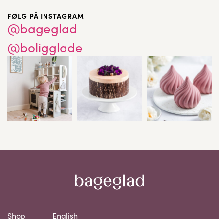
FØLG PÅ INSTAGRAM
@bageglad
@boligglade
Shop
English