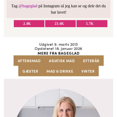
Tag
@bageglad
på Instagram så jeg kan se og dele det du
har lavet!
2.4K
23.4K
5.7K
Udgivet 9. marts 2013
Opdateret 18. januar 2026
MERE FRA BAGEGLAD
AFTENSMAD
ASIATISK MAD
EFTERÅR
GÆSTER
MAD & DRIKKE
VINTER