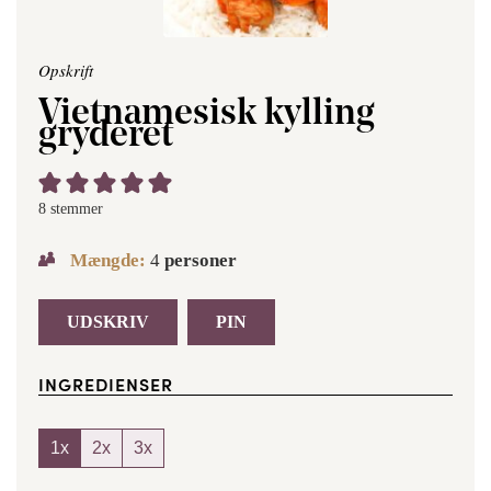
Opskrift
Vietnamesisk kylling
gryderet
8
stemmer
Mængde:
4
personer
UDSKRIV
PIN
INGREDIENSER
1x
2x
3x