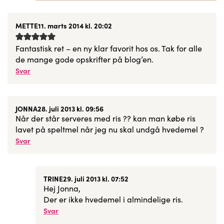
METTE
11. marts 2014 kl. 20:02
Fantastisk ret – en ny klar favorit hos os. Tak for alle
de mange gode opskrifter på blog’en.
Svar
JONNA
28. juli 2013 kl. 09:56
Når der står serveres med ris ?? kan man købe ris
lavet på speltmel når jeg nu skal undgå hvedemel ?
Svar
TRINE
29. juli 2013 kl. 07:52
Hej Jonna,
Der er ikke hvedemel i almindelige ris.
Svar