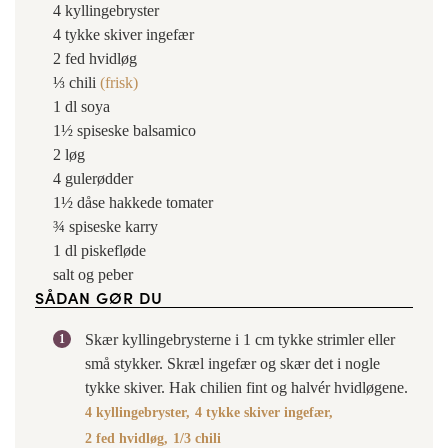
4
kyllingebryster
4
tykke skiver
ingefær
2
fed
hvidløg
⅓
chili
(frisk)
1
dl
soya
1½
spiseske
balsamico
2
løg
4
gulerødder
1½
dåse
hakkede tomater
¾
spiseske
karry
1
dl
piskefløde
salt og peber
SÅDAN GØR DU
Skær kyllingebrysterne i 1 cm tykke strimler eller
små stykker. Skræl ingefær og skær det i nogle
tykke skiver. Hak chilien fint og halvér hvidløgene.
4 kyllingebryster,
4 tykke skiver ingefær,
2 fed hvidløg,
1/3 chili