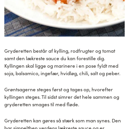
Gryderetten består af kylling, rodfrugter og tomat
samt den lækreste sauce du kan forestille dig.
Kyllingen skal ligge og marinere i en pose fyldt med
soja, balsamico, ingefær, hvidløg, chili, salt og peber.
Grøntsagerne steges først og tages op, hvorefter
kyllingen steges. Til sidst simrer det hele sammen og
gryderetten smages til med fløde.
Gryderetten kan gøres så stærk som man synes. Den
har simpelthen verdens lækreste sauce og er