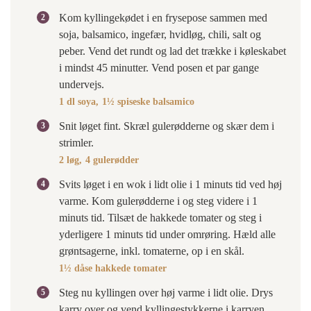
Kom kyllingekødet i en frysepose sammen med
soja, balsamico, ingefær, hvidløg, chili, salt og
peber. Vend det rundt og lad det trække i køleskabet
i mindst 45 minutter. Vend posen et par gange
undervejs.
1 dl soya,
1½ spiseske balsamico
Snit løget fint. Skræl gulerødderne og skær dem i
strimler.
2 løg,
4 gulerødder
Svits løget i en wok i lidt olie i 1 minuts tid ved høj
varme. Kom gulerødderne i og steg videre i 1
minuts tid. Tilsæt de hakkede tomater og steg i
yderligere 1 minuts tid under omrøring. Hæld alle
grøntsagerne, inkl. tomaterne, op i en skål.
1½ dåse hakkede tomater
Steg nu kyllingen over høj varme i lidt olie. Drys
karry over og vend kyllingestykkerne i karryen.