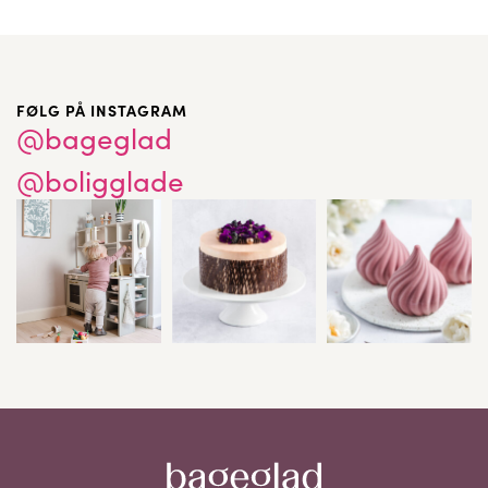
FØLG PÅ INSTAGRAM
@bageglad
@boligglade