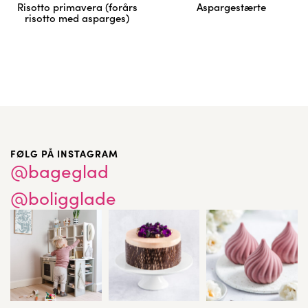
Risotto primavera (forårs
Aspargestærte
risotto med asparges)
FØLG PÅ INSTAGRAM
@bageglad
@boligglade