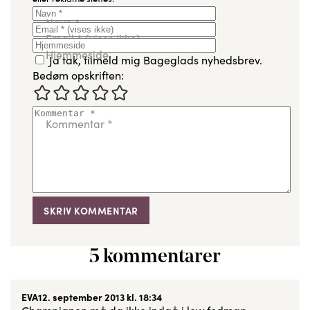
Navn
*
Email
*
(vises ikke)
Hjemmeside
Ja tak, tilmeld mig Bageglads nyhedsbrev.
Bedøm opskriften:
Kommentar
*
5 kommentarer
EVA
12. september 2013 kl. 18:34