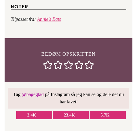
NOTER
Tilpasset fra:
Annie's Eats
BEDØM OPSKRIFTEN
Tag
@bageglad
på Instagram så jeg kan se og dele det du
har lavet!
2.4K
23.4K
5.7K