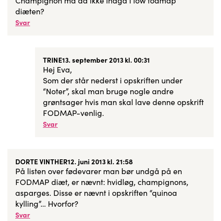
Champignon må da ikke indgå i low fodmap
diæten?
Svar
TRINE
13. september 2013 kl. 00:31
Hej Eva,
Som der står nederst i opskriften under
“Noter”, skal man bruge nogle andre
grøntsager hvis man skal lave denne opskrift
FODMAP-venlig.
Svar
DORTE VINTHER
12. juni 2013 kl. 21:58
På listen over fødevarer man bør undgå på en
FODMAP diæt, er nævnt: hvidløg, champignons,
asparges. Disse er nævnt i opskriften “quinoa
kylling”… Hvorfor?
Svar