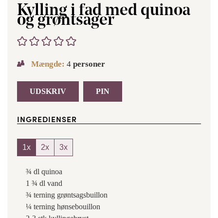
Kylling i fad med quinoa
og grøntsager
Mængde:
4
personer
UDSKRIV
PIN
INGREDIENSER
1x
2x
3x
¾
dl
quinoa
1 ¾
dl
vand
¾
terning
grøntsagsbuillon
¼
terning
hønsebouillon