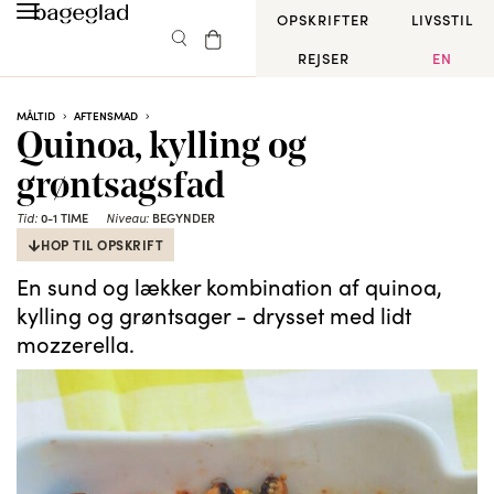
OPSKRIFTER
LIVSSTIL
REJSER
EN
MÅLTID
AFTENSMAD
Quinoa, kylling og
grøntsagsfad
0-1 TIME
BEGYNDER
Tid:
Niveau:
HOP TIL OPSKRIFT
En sund og lækker kombination af quinoa,
kylling og grøntsager - drysset med lidt
mozzerella.