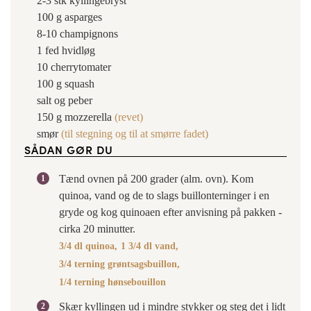
2-3
stk
kyllingebryst
100
g
asparges
8-10
champignons
1
fed
hvidløg
10
cherrytomater
100
g
squash
salt og peber
150
g
mozzerella
(revet)
smør
(til stegning og til at smørre fadet)
SÅDAN GØR DU
Tænd ovnen på 200 grader (alm. ovn). Kom
quinoa, vand og de to slags buillonterninger i en
gryde og kog quinoaen efter anvisning på pakken -
cirka 20 minutter.
3/4 dl quinoa,
1 3/4 dl vand,
3/4 terning grøntsagsbuillon,
1/4 terning hønsebouillon
Skær kyllingen ud i mindre stykker og steg det i lidt