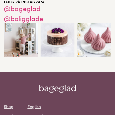
FØLG PÅ INSTAGRAM
@bageglad
@boligglade
Shop
English