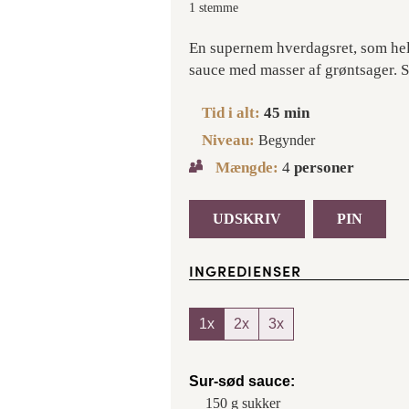
1 stemme
En supernem hverdagsret, som hele
sauce med masser af grøntsager. S
Tid i alt:
45
min
Niveau:
Begynder
Mængde:
4
personer
UDSKRIV
PIN
INGREDIENSER
1x
2x
3x
Sur-sød sauce:
150
g
sukker