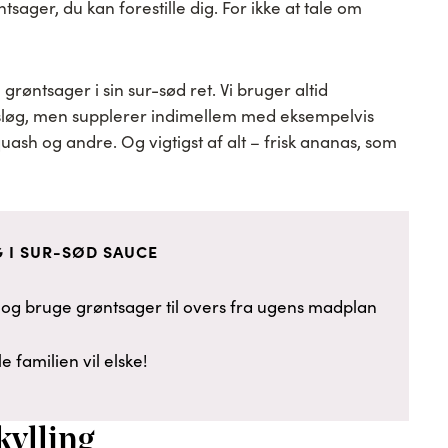
tsager, du kan forestille dig. For ikke at tale om
øntsager i sin sur-sød ret. Vi bruger altid
sløg, men supplerer indimellem med eksempelvis
quash og andre. Og vigtigst af alt – frisk ananas, som
G I SUR-SØD SAUCE
og bruge grøntsager til overs fra ugens madplan
 familien vil elske!
kylling