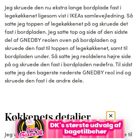
Jeg skruede den nu ekstra lange bordplade fast i
legekøkkenet ligesom vist i IKEAs samlevejledning. Så
satte jeg toppen af legekøkkenet på og skruede det
fast i bordpladen. Jeg satte top og side af den sidste
del af GNEDBY reolen oven på bordpladen og
skruede den fast til toppen af legekøkkenet, samt til
bordpladen under. Så satte jeg reoldelens højre side
på og skruede den fast i bordpladen nedefra. Til sidst
satte jeg den bagerste nederste GNEDBY reol ind og
skruede den fast i de andre dele.
Køkkenets detaljer
Jeg var længe om at finde en rist, som kunne passe til