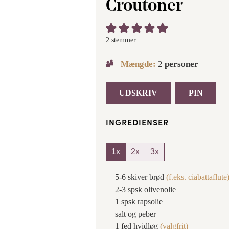
Croutoner
2
stemmer
Mængde:
2
personer
UDSKRIV
PIN
INGREDIENSER
1x
2x
3x
5-6
skiver
brød
(f.eks. ciabattaflute
2-3
spsk
olivenolie
1
spsk
rapsolie
salt og peber
1
fed
hvidløg
(valgfrit)