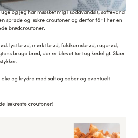
 uge og jeg har mæsket mig i sodavandsis, saftevand
en sprøde og lækre croutoner og derfor får I her en
ede brødcroutoner.
rød: lyst brød, mørkt brød, fuldkornsbrød, rugbrød,
tens bruge brød, der er blevet tørt og kedeligt. Skær
stykker.
 olie og krydre med salt og peber og eventuelt
 de lækreste croutoner!