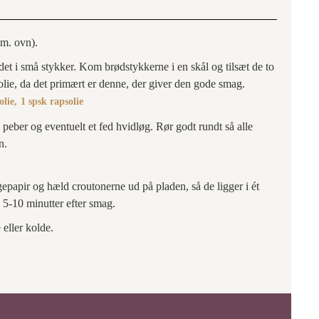
m. ovn).
 det i små stykker. Kom brødstykkerne i en skål og tilsæt de to
olie, da det primært er denne, der giver den gode smag.
olie,
1 spsk rapsolie
eber og eventuelt et fed hvidløg. Rør godt rundt så alle
n.
apir og hæld croutonerne ud på pladen, så de ligger i ét
 5-10 minutter efter smag.
eller kolde.