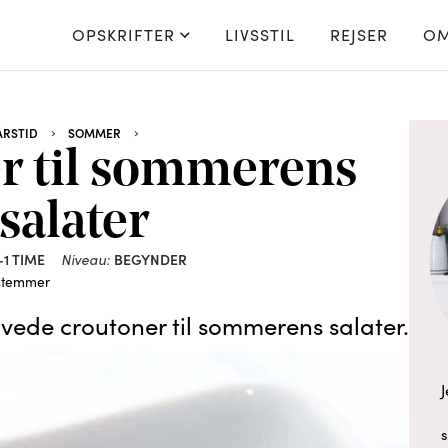
OPSKRIFTER
LIVSSTIL
REJSER
OM
ÅRSTID
SOMMER
r til sommerens
salater
-1 TIME
BEGYNDER
Niveau:
stemmer
de croutoner til sommerens salater.
J
s