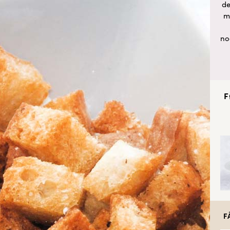
de
m
no
F
F