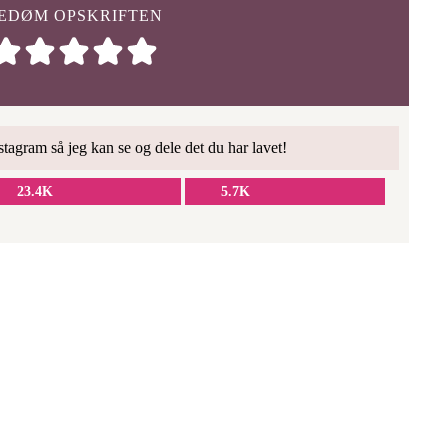
EDØM OPSKRIFTEN
tagram så jeg kan se og dele det du har lavet!
23.4K
5.7K