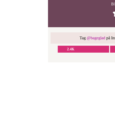
B
Tag
@bageglad
på Ins
2.4K