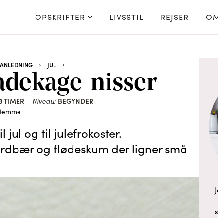
OPSKRIFTER
LIVSSTIL
REJSER
OM
ANLEDNING
JUL
dekage-nisser
3 TIMER
Niveau:
BEGYNDER
stemme
jul og til julefrokoster.
rdbær og flødeskum der ligner små
J
s