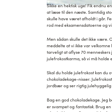
Sikke en hektisk uge! Fik endnu e
at læse til den næste. Samtidig st
skulle have været afholdt i går. F
rod med eksamensdatoerne og vi så
Men sådan skulle det ikke være. 
meddelte at vi ikke var velkomne hv
tarveligt at aflyse 70 menneskers 
julefrokostkarma, så vi må holde en
Skal du holde julefrokost kan du
chokoladekage-nisser. Julefrokos
jordbær og ser rigtig julehyggeli
Bag en god chokoladekage. Jeg b
fantastisk
er svampet og
. Brug en