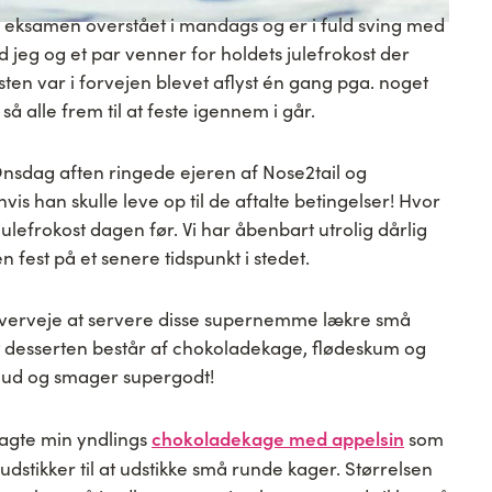
n eksamen overstået i mandags og er i fuld sving med
od jeg og et par venner for holdets julefrokost der
esten var i forvejen blevet aflyst én gang pga. noget
 alle frem til at feste igennem i går.
Onsdag aften ringede ejeren af Nose2tail og
is han skulle leve op til de aftalte betingelser! Hvor
julefrokost dagen før. Vi har åbenbart utrolig dårlig
 fest på et senere tidspunkt i stedet.
 overveje at servere disse supernemme lækre små
t desserten består af chokoladekage, flødeskum og
g ud og smager supergodt!
chokoladekage med appelsin
agte min yndlings
som
 udstikker til at udstikke små runde kager. Størrelsen