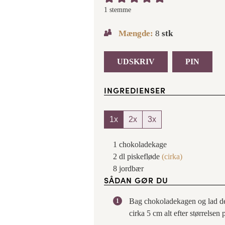
1 stemme
Mængde:
8
stk
UDSKRIV
PIN
INGREDIENSER
1x
2x
3x
1
chokoladekage
2
dl
piskefløde
(cirka)
8
jordbær
SÅDAN GØR DU
Bag chokoladekagen og lad de
cirka 5 cm alt efter størrelsen