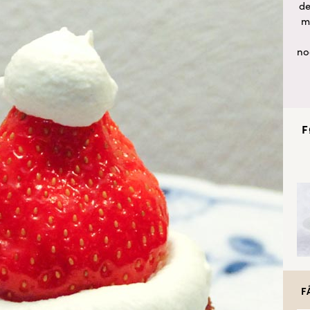
de
m
no
F
F