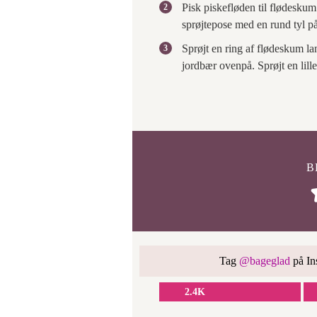
Pisk piskefløden til flødesku
sprøjtepose med en rund tyl p
Sprøjt en ring af flødeskum lan
jordbær ovenpå. Sprøjt en lill
B
Tag
@bageglad
på Ins
2.4K