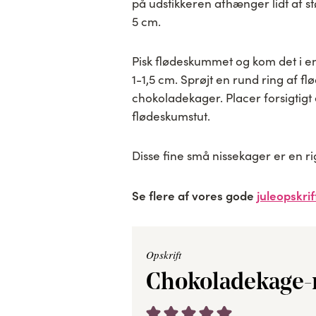
på udstikkeren afhænger lidt af s
5 cm.
Pisk flødeskummet og kom det i en 
1-1,5 cm. Sprøjt en rund ring af 
chokoladekager. Placer forsigtigt
flødeskumstut.
Disse fine små nissekager er en ri
Se flere af vores gode
juleopskrif
Opskrift
Chokoladekage-