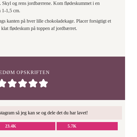
m. Skyl og rens jordbærrene. Kom flødeskummet i en
å 1-1,5 cm.
gs kanten på hver lille chokoladekage. Placer forsigtigt et
e klat flødeskum på toppen af jordbærret.
EDØM OPSKRIFTEN
tagram så jeg kan se og dele det du har lavet!
23.4K
5.7K