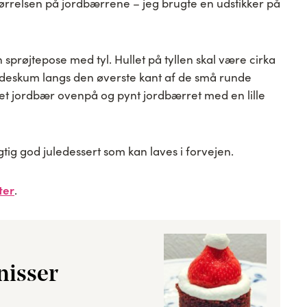
tørrelsen på jordbærrene – jeg brugte en udstikker på
sprøjtepose med tyl. Hullet på tyllen skal være cirka
flødeskum langs den øverste kant af de små runde
 et jordbær ovenpå og pynt jordbærret med en lille
gtig god juledessert som kan laves i forvejen.
ter
.
nisser