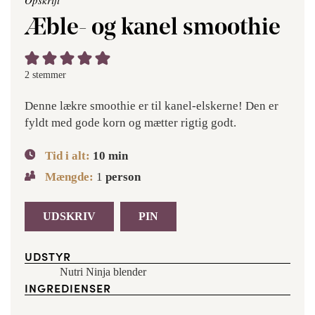
Opskrift
Æble- og kanel smoothie
2
stemmer
Denne lækre smoothie er til kanel-elskerne! Den er
fyldt med gode korn og mætter rigtig godt.
Tid i alt:
10
min
Mængde:
1
person
UDSKRIV
PIN
UDSTYR
Nutri Ninja blender
INGREDIENSER