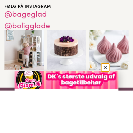
FØLG PÅ INSTAGRAM
@bageglad
@boligglade
Shop
English