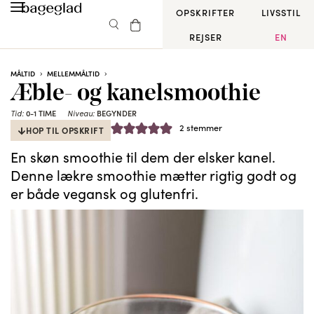
OPSKRIFTER
LIVSSTIL
REJSER
EN
MÅLTID
MELLEMMÅLTID
Æble- og kanelsmoothie
Tid:
0-1 TIME
Niveau:
BEGYNDER
2
stemmer
HOP TIL OPSKRIFT
En skøn smoothie til dem der elsker kanel.
Denne lækre smoothie mætter rigtig godt og
er både vegansk og glutenfri.