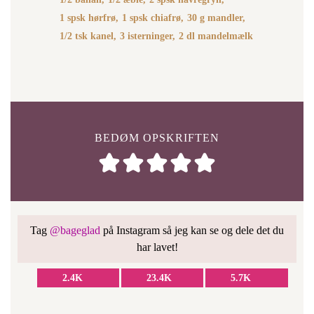
1 spsk hørfrø,
1 spsk chiafrø,
30 g mandler,
1/2 tsk kanel,
3 isterninger,
2 dl mandelmælk
BEDØM OPSKRIFTEN
Tag
@bageglad
på Instagram så jeg kan se og dele det du
har lavet!
2.4K
23.4K
5.7K