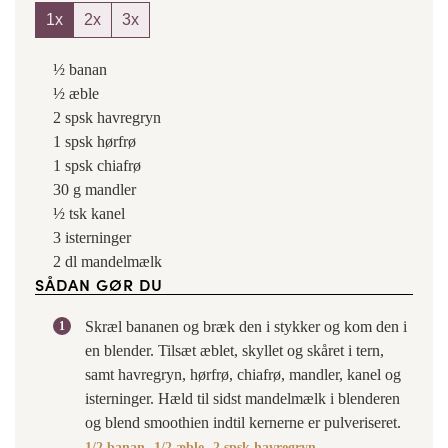
1x
2x
3x
½
banan
½
æble
2
spsk
havregryn
1
spsk
hørfrø
1
spsk
chiafrø
30
g
mandler
½
tsk
kanel
3
isterninger
2
dl
mandelmælk
SÅDAN GØR DU
Skræl bananen og bræk den i stykker og kom den i
en blender. Tilsæt æblet, skyllet og skåret i tern,
samt havregryn, hørfrø, chiafrø, mandler, kanel og
isterninger. Hæld til sidst mandelmælk i blenderen
og blend smoothien indtil kernerne er pulveriseret.
1/2 banan,
1/2 æble,
2 spsk havregryn,