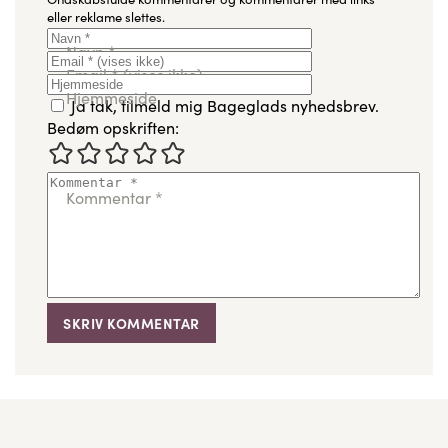
eller reklame slettes.
Navn
*
Email
*
(vises ikke)
Hjemmeside
Ja tak, tilmeld mig Bageglads nyhedsbrev.
Bedøm opskriften:
Kommentar
*