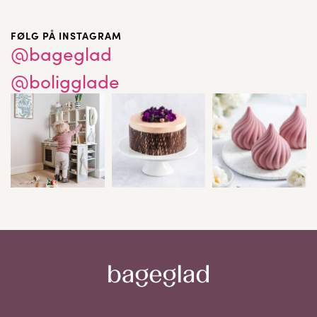
FØLG PÅ INSTAGRAM
@bageglad
@boligglade