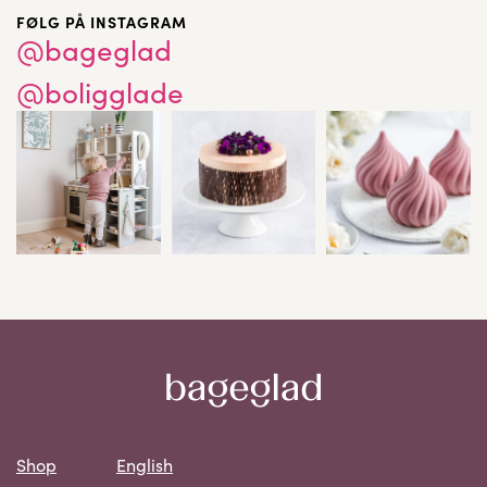
FØLG PÅ INSTAGRAM
@bageglad
@boligglade
Shop
English