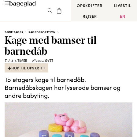
OPSKRIFTER
LIVSSTIL
REJSER
EN
SØDE SAGER
KAGEDEKORATION
Kage med bamser til
barnedåb
3-4 TIMER
ØVET
Tid:
Niveau:
HOP TIL OPSKRIFT
To etagers kage til barnedåb.
Barnedåbskagen har lyserøde bamser og
andre babyting.