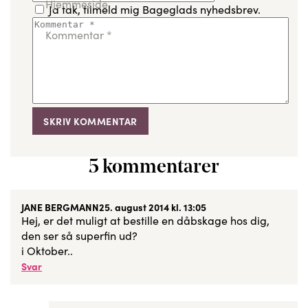
Hjemmeside
Ja tak, tilmeld mig Bageglads nyhedsbrev.
Kommentar
*
5 kommentarer
JANE BERGMANN
25. august 2014 kl. 13:05
Hej, er det muligt at bestille en dåbskage hos dig,
den ser så superfin ud?
i Oktober..
Svar