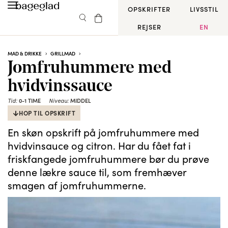
OPSKRIFTER
LIVSSTIL
REJSER
EN
MAD & DRIKKE
GRILLMAD
Jomfruhummere med
hvidvinssauce
Tid:
0-1 TIME
Niveau:
MIDDEL
HOP TIL OPSKRIFT
En skøn opskrift på jomfruhummere med
hvidvinsauce og citron. Har du fået fat i
friskfangede jomfruhummere bør du prøve
denne lækre sauce til, som fremhæver
smagen af jomfruhummerne.