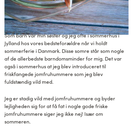
Som barn var min søster og jeg ofte i sommerhus i
Jylland hos vores bedsteforældre når vi holdt
sommerferie i Danmark. Disse somre står som nogle
af de allerbedste barndomsminder for mig. Det var
også i sommerhus at jeg blev introduceret til
friskfangede jomfruhummere som jeg blev
fuldstændig vild med.
Jeg er stadig vild med jomfruhummere og byder
lejligheden sig for at få fat i nogle gode friske
jomfruhummere siger jeg ikke nej! Især om
sommeren.