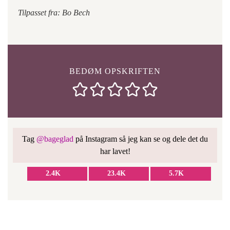
Tilpasset fra: Bo Bech
BEDØM OPSKRIFTEN
Tag
@bageglad
på Instagram så jeg kan se og dele det du
har lavet!
2.4K
23.4K
5.7K