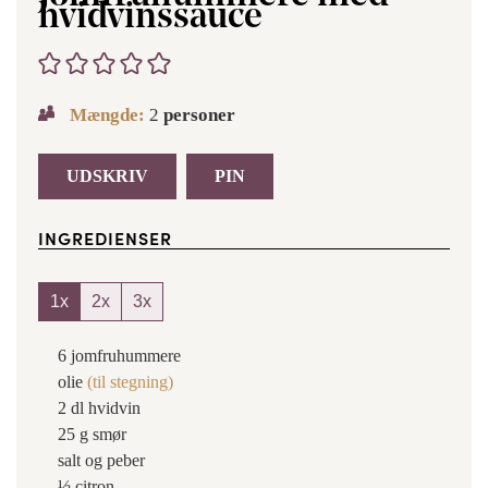
hvidvinssauce
Mængde:
2
personer
UDSKRIV
PIN
INGREDIENSER
1x
2x
3x
6
jomfruhummere
olie
(til stegning)
2
dl
hvidvin
25
g
smør
salt og peber
½
citron