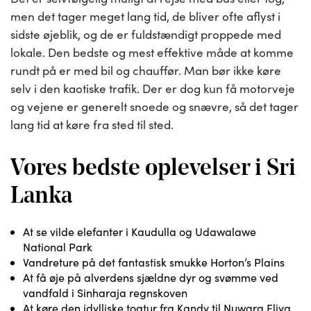
men det tager meget lang tid, de bliver ofte aflyst i
sidste øjeblik, og de er fuldstændigt proppede med
lokale. Den bedste og mest effektive måde at komme
rundt på er med bil og chauffør. Man bør ikke køre
selv i den kaotiske trafik. Der er dog kun få motorveje
og vejene er generelt snoede og snævre, så det tager
lang tid at køre fra sted til sted.
Vores bedste oplevelser i Sri
Lanka
At se vilde elefanter i Kaudulla og Udawalawe
National Park
Vandreture på det fantastisk smukke Horton’s Plains
At få øje på alverdens sjældne dyr og svømme ved
vandfald i Sinharaja regnskoven
At køre den idylliske togtur fra Kandy til Nuwara Eliya