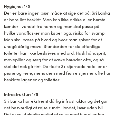
Hygiejne: 1/5
Der er bare ingen pæn måde at sige det på: Sri Lanka
er bare lidt beskidt. Man kan ikke drikke eller børste
tænder i vandet fra hanen og man skal passe på
hvilke vandflasker man køber pga. risiko for svamp.
Man skal passe på hvad og hvor man spiser for at
undgå dårlig mave. Standarden for de offentlige
toiletter kan ikke beskrives med ord. Husk håndsprit,
mavepiller og sørg for at vaske hænder ofte, og så
skal det nok gå fint. De fleste 3+ stjernede hoteller er
pæne og rene, mens dem med færre stjerner ofte har
beskidte lagener og toiletter.
Infrastruktur: 1/5
Sri Lanka har ekstremt dårlig infrastruktur og det gør
det besværligt at rejse rundt i landet, især uden bil.
Det er selvfølgelig muligt at rejse med bus eller tog,