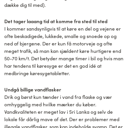
dække dig til med).
Det tager laaang tid at komme fra sted til sted
I kommer sandsynligvis til at køre en del og vejene er
ofte beskadigede, lukkede, smalle og snoede op og
ned af bjergene. Der er kun få motorveje og ofte
meget trafik, så man kan sjældent køre hurtigere end
50-70 km/t. Det betyder mange timer i bil og hvis man
har tendens til køresyge er det en god idé at
medbringe køresygetabletter.
Undgå billige vandflasker
Drik og børst kun tænder i vand fra flaske og vær
omhyggelig med hvilke mærker du køber.
Vandkvaliteten er meget lav i Sri Lanka og selv de
lokale får dårlig mave af det. Der er problemer med
illegale vandflasker, som kan indeholde svamp. Det er