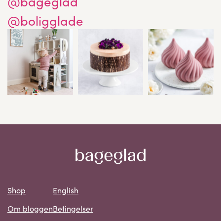
@bageglad
@boligglade
Shop
English
Om bloggen
Betingelser