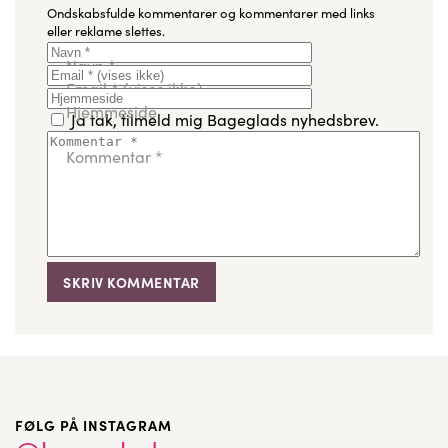
Ondskabsfulde kommentarer og kommentarer med links
eller reklame slettes.
Navn
*
Email
*
(vises ikke)
Hjemmeside
Ja tak, tilmeld mig Bageglads nyhedsbrev.
Kommentar
*
FØLG PÅ INSTAGRAM