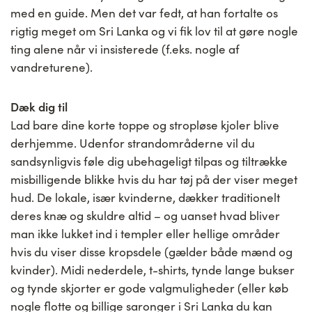
med en guide. Men det var fedt, at han fortalte os
rigtig meget om Sri Lanka og vi fik lov til at gøre nogle
ting alene når vi insisterede (f.eks. nogle af
vandreturene).
Dæk dig til
Lad bare dine korte toppe og stropløse kjoler blive
derhjemme. Udenfor strandområderne vil du
sandsynligvis føle dig ubehageligt tilpas og tiltrække
misbilligende blikke hvis du har tøj på der viser meget
hud. De lokale, især kvinderne, dækker traditionelt
deres knæ og skuldre altid – og uanset hvad bliver
man ikke lukket ind i templer eller hellige områder
hvis du viser disse kropsdele (gælder både mænd og
kvinder). Midi nederdele, t-shirts, tynde lange bukser
og tynde skjorter er gode valgmuligheder (eller køb
nogle flotte og billige saronger i Sri Lanka du kan