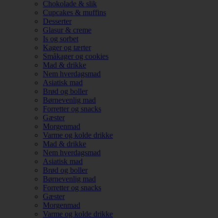
Chokolade & slik
Cupcakes & muffins
Desserter
Glasur & creme
Is og sorbet
Kager og tærter
Småkager og cookies
Mad & drikke
Nem hverdagsmad
Asiatisk mad
Brød og boller
Børnevenlig mad
Forretter og snacks
Gæster
Morgenmad
Varme og kolde drikke
Mad & drikke
Nem hverdagsmad
Asiatisk mad
Brød og boller
Børnevenlig mad
Forretter og snacks
Gæster
Morgenmad
Varme og kolde drikke