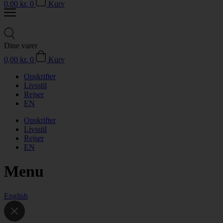
0,00
kr.
0
Kurv
Dine varer
0,00
kr.
0
Kurv
Opskrifter
Livsstil
Rejser
EN
Opskrifter
Livsstil
Rejser
EN
Menu
English