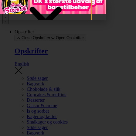
Videre til indhold
Opskrifter
Close Opskrifter
Open Opskrifter
Opskrifter
English
Søde sager
Bagværk
Chokolade & slik
Cupcakes & muffins
Desserter
Glasur & creme
Is og sorbet
Kager og tærter
Småkager og cookies
Søde sager
Bagværk