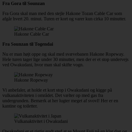
Fra Gora til Sounzan
Fra Gora skal man med den stejle Hakone Tozan Cable Car som
afgår hvert 20. minut. Turen er kort og varer kun cirka 10 minutter.
Hakone Cable Car
Fra Sounzan til Togendai
Nu er man højt oppe og skal med svævebanen Hakone Ropeway.
Hele turen tager lige under 30 minutter, men der er et stop undervejs
ved Owakudani, hvor man skal skifte vogn.
Hakone Ropeway
Vi anbefaler, at holde et kort stop i Owakudani og kigge på
vulkanaktiviteten i området. Det vælter op med gas fra
undergrunden. Bemærk at her lugter meget af svovl! Her er en
kantine og toiletter.
Vulkanaktivitet i Owakudani
Owakudani er et rigtig godt sted at se Mount Fuji på en klar dag og