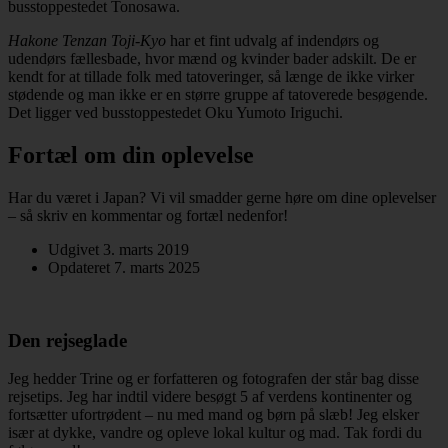
busstoppestedet Tonosawa.
Hakone Tenzan Toji-Kyo
har et fint udvalg af indendørs og
udendørs fællesbade, hvor mænd og kvinder bader adskilt. De er
kendt for at tillade folk med tatoveringer, så længe de ikke virker
stødende og man ikke er en større gruppe af tatoverede besøgende.
Det ligger ved busstoppestedet Oku Yumoto Iriguchi.
Fortæl om din oplevelse
Har du været i Japan? Vi vil smadder gerne høre om dine oplevelser
– så skriv en kommentar og fortæl nedenfor!
Udgivet 3. marts 2019
Opdateret 7. marts 2025
Den rejseglade
Jeg hedder Trine og er forfatteren og fotografen der står bag disse
rejsetips. Jeg har indtil videre besøgt 5 af verdens kontinenter og
fortsætter ufortrødent – nu med mand og børn på slæb! Jeg elsker
især at dykke, vandre og opleve lokal kultur og mad. Tak fordi du