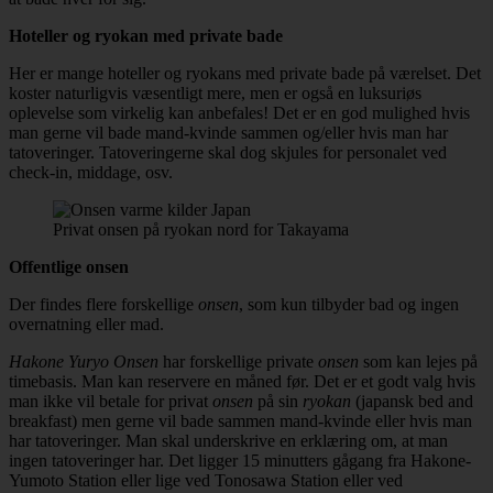
Hoteller og ryokan med private bade
Her er mange hoteller og ryokans med private bade på værelset. Det
koster naturligvis væsentligt mere, men er også en luksuriøs
oplevelse som virkelig kan anbefales! Det er en god mulighed hvis
man gerne vil bade mand-kvinde sammen og/eller hvis man har
tatoveringer. Tatoveringerne skal dog skjules for personalet ved
check-in, middage, osv.
Privat onsen på ryokan nord for Takayama
Offentlige onsen
Der findes flere forskellige
onsen
, som kun tilbyder bad og ingen
overnatning eller mad.
Hakone Yuryo Onsen
har forskellige private
onsen
som kan lejes på
timebasis. Man kan reservere en måned før. Det er et godt valg hvis
man ikke vil betale for privat
onsen
på sin
ryokan
(japansk bed and
breakfast) men gerne vil bade sammen mand-kvinde eller hvis man
har tatoveringer. Man skal underskrive en erklæring om, at man
ingen tatoveringer har. Det ligger 15 minutters gågang fra Hakone-
Yumoto Station eller lige ved Tonosawa Station eller ved