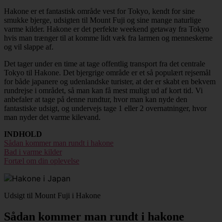
Hakone er et fantastisk område vest for Tokyo, kendt for sine
smukke bjerge, udsigten til Mount Fuji og sine mange naturlige
varme kilder. Hakone er det perfekte weekend getaway fra Tokyo
hvis man trænger til at komme lidt væk fra larmen og menneskerne
og vil slappe af.
Det tager under en time at tage offentlig transport fra det centrale
Tokyo til Hakone. Det bjergrige område er et så populært rejsemål
for både japanere og udenlandske turister, at der er skabt en bekvem
rundrejse i området, så man kan få mest muligt ud af kort tid. Vi
anbefaler at tage på denne rundtur, hvor man kan nyde den
fantastiske udsigt, og undervejs tage 1 eller 2 overnatninger, hvor
man nyder det varme kilevand.
INDHOLD
Sådan kommer man rundt i hakone
Bad i varme kilder
Fortæl om din oplevelse
Udsigt til Mount Fuji i Hakone
Sådan kommer man rundt i hakone