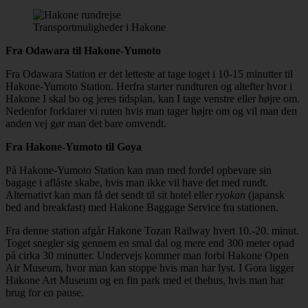
Transportmuligheder i Hakone
Fra Odawara til Hakone-Yumoto
Fra Odawara Station er det letteste at tage toget i 10-15 minutter til
Hakone-Yumoto Station. Herfra starter rundturen og altefter hvor i
Hakone I skal bo og jeres tidsplan, kan I tage venstre eller højre om.
Nedenfor forklarer vi ruten hvis man tager højre om og vil man den
anden vej gør man det bare omvendt.
Fra Hakone-Yumoto til Goya
På Hakone-Yumoto Station kan man med fordel opbevare sin
bagage i aflåste skabe, hvis man ikke vil have det med rundt.
Alternativt kan man få det sendt til sit hotel eller
ryokan
(japansk
bed and breakfast) med Hakone Baggage Service fra stationen.
Fra denne station afgår Hakone Tozan Railway hvert 10.-20. minut.
Toget snegler sig gennem en smal dal og mere end 300 meter opad
på cirka 30 minutter. Undervejs kommer man forbi Hakone Open
Air Museum, hvor man kan stoppe hvis man har lyst. I Gora ligger
Hakone Art Museum og en fin park med et thehus, hvis man har
brug for en pause.