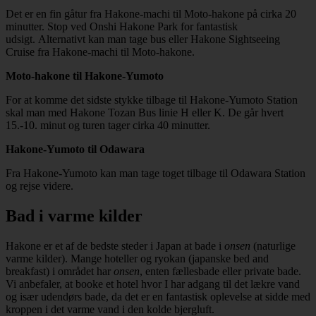
Det er en fin gåtur fra Hakone-machi til Moto-hakone på cirka 20
minutter. Stop ved Onshi Hakone Park for fantastisk
udsigt. Alternativt kan man tage bus eller Hakone Sightseeing
Cruise fra Hakone-machi til Moto-hakone.
Moto-hakone til Hakone-Yumoto
For at komme det sidste stykke tilbage til Hakone-Yumoto Station
skal man med Hakone Tozan Bus linie H eller K. De går hvert
15.-10. minut og turen tager cirka 40 minutter.
Hakone-Yumoto til Odawara
Fra Hakone-Yumoto kan man tage toget tilbage til Odawara Station
og rejse videre.
Bad i varme kilder
Hakone er et af de bedste steder i Japan at bade i
onsen
(naturlige
varme kilder). Mange hoteller og ryokan (japanske bed and
breakfast) i området har
onsen
, enten fællesbade eller private bade.
Vi anbefaler, at booke et hotel hvor I har adgang til det lækre vand
og især udendørs bade, da det er en fantastisk oplevelse at sidde med
kroppen i det varme vand i den kolde bjergluft.