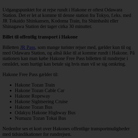
Udgangspunktet for at rejse rundt i Hakone er oftest Odawara
Station. Det er let at komme til denne station fra Tokyo, f.eks. med
JR Tokaido Shinkansen, Kodoma Train, fra Shimbashi eller
Shinagawa Station der tager cirka 30 minutter.
Billet til offentlig transport i Hakone
Billetten
JR Pass
, som mange turister rejser med, gælder kun til og
med Odawara Station, og altså ikke til at komme rundt i Hakone. På
stationen kan man købe Hakone Free Pass billetten til rundrejse i
området, som hurtigt kan betale sig hvis man vil se sig omkring.
Hakone Free Pass gælder til:
Hakone Tozan Train
Hakone Tozan Cable Car
Hakone Ropeway
Hakone Sightseeing Cruise
Hakone Tozan Bus
Odakyu Hakone Highway Bus
Numazu Tozan Tokai Bus
Nedenfor ses et kort over Hakones offentlige transportmuligheder
med tidsindikationer for rundrejsen.