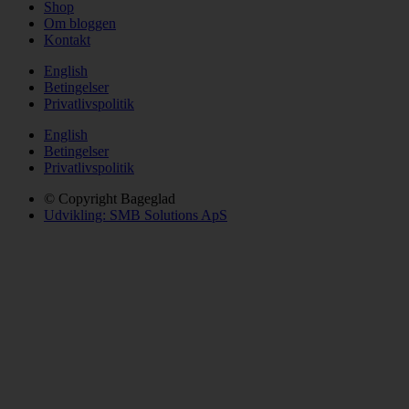
Shop
Om bloggen
Kontakt
English
Betingelser
Privatlivspolitik
English
Betingelser
Privatlivspolitik
© Copyright Bageglad
Udvikling: SMB Solutions ApS