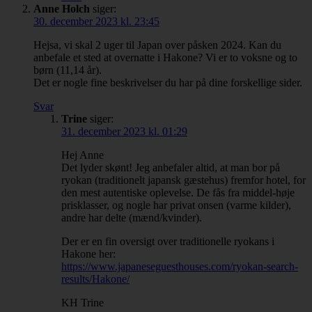
Anne Holch
siger:
30. december 2023 kl. 23:45
Hejsa, vi skal 2 uger til Japan over påsken 2024. Kan du
anbefale et sted at overnatte i Hakone? Vi er to voksne og to
børn (11,14 år).
Det er nogle fine beskrivelser du har på dine forskellige sider.
Svar
Trine
siger:
31. december 2023 kl. 01:29
Hej Anne
Det lyder skønt! Jeg anbefaler altid, at man bor på
ryokan (traditionelt japansk gæstehus) fremfor hotel, for
den mest autentiske oplevelse. De fås fra middel-høje
prisklasser, og nogle har privat onsen (varme kilder),
andre har delte (mænd/kvinder).
Der er en fin oversigt over traditionelle ryokans i
Hakone her:
https://www.japaneseguesthouses.com/ryokan-search-
results/Hakone/
KH Trine