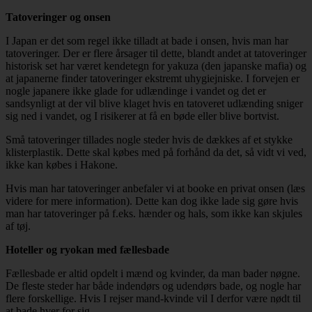
Tatoveringer og onsen
I Japan er det som regel ikke tilladt at bade i onsen, hvis man har
tatoveringer. Der er flere årsager til dette, blandt andet at tatoveringer
historisk set har været kendetegn for yakuza (den japanske mafia) og
at japanerne finder tatoveringer ekstremt uhygiejniske. I forvejen er
nogle japanere ikke glade for udlændinge i vandet og det er
sandsynligt at der vil blive klaget hvis en tatoveret udlænding sniger
sig ned i vandet, og I risikerer at få en bøde eller blive bortvist.
Små tatoveringer tillades nogle steder hvis de dækkes af et stykke
klisterplastik. Dette skal købes med på forhånd da det, så vidt vi ved,
ikke kan købes i Hakone.
Hvis man har tatoveringer anbefaler vi at booke en privat onsen (læs
videre for mere information). Dette kan dog ikke lade sig gøre hvis
man har tatoveringer på f.eks. hænder og hals, som ikke kan skjules
af tøj.
Hoteller og ryokan med fællesbade
Fællesbade er altid opdelt i mænd og kvinder, da man bader nøgne.
De fleste steder har både indendørs og udendørs bade, og nogle har
flere forskellige. Hvis I rejser mand-kvinde vil I derfor være nødt til
at bade hver for sig.