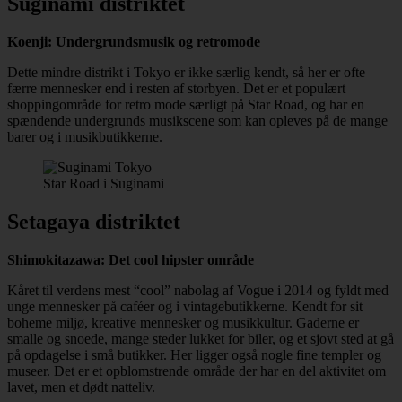
Suginami distriktet
Koenji: Undergrundsmusik og retromode
Dette mindre distrikt i Tokyo er ikke særlig kendt, så her er ofte
færre mennesker end i resten af storbyen. Det er et populært
shoppingområde for retro mode særligt på Star Road, og har en
spændende undergrunds musikscene som kan opleves på de mange
barer og i musikbutikkerne.
Star Road i Suginami
Setagaya distriktet
Shimokitazawa: Det cool hipster område
Kåret til verdens mest “cool” nabolag af Vogue i 2014 og fyldt med
unge mennesker på caféer og i vintagebutikkerne. Kendt for sit
boheme miljø, kreative mennesker og musikkultur. Gaderne er
smalle og snoede, mange steder lukket for biler, og et sjovt sted at gå
på opdagelse i små butikker. Her ligger også nogle fine templer og
museer. Det er et opblomstrende område der har en del aktivitet om
lavet, men et dødt natteliv.