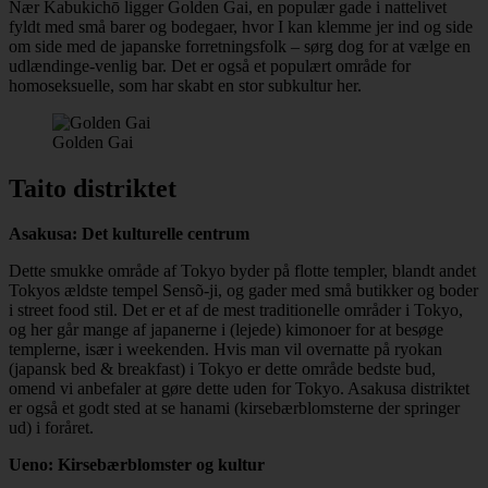
Nær Kabukichō ligger Golden Gai, en populær gade i nattelivet
fyldt med små barer og bodegaer, hvor I kan klemme jer ind og side
om side med de japanske forretningsfolk – sørg dog for at vælge en
udlændinge-venlig bar. Det er også et populært område for
homoseksuelle, som har skabt en stor subkultur her.
Golden Gai
Taito distriktet
Asakusa: Det kulturelle centrum
Dette smukke område af Tokyo byder på flotte templer, blandt andet
Tokyos ældste tempel Sensõ-ji, og gader med små butikker og boder
i street food stil. Det er et af de mest traditionelle områder i Tokyo,
og her går mange af japanerne i (lejede) kimonoer for at besøge
templerne, især i weekenden. Hvis man vil overnatte på ryokan
(japansk bed & breakfast) i Tokyo er dette område bedste bud,
omend vi anbefaler at gøre dette uden for Tokyo. Asakusa distriktet
er også et godt sted at se hanami (kirsebærblomsterne der springer
ud) i foråret.
Ueno: Kirsebærblomster og kultur