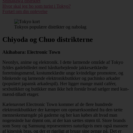
Shinagawa distriktet
Hvor skal jeg bo som turist i Tokyo?
Fortæl om din oplevelse
Tokyos populære distrikter og nabolag
Chiyoda og Chuo distrikterne
Akihabara: Electronic Town
Neonlys, anime og elektronik. I dette larmende område af Tokyo
fyldes gadebilledet med hårdtarbejdende jakkesætklædte
forretningsmænd, kostumeklædte unge kvindelige promotere, og
blinkende og larmende elektronikbutikker og pachinko arkader
(populært japansk arkadespil). Her ligger mange maid caféer,
sexbutikker og butikker man ikke helt forstår hvad sælger med kun-
mænd-tilladt etager.
Kælenavnet Electronic Town kommer af de flere hundrede
elektronikbutikker der kæmper om opmærksomhed fra den tætte
menneskemængde på gaderne og her kan købes alt hvad man
nogensinde har drømt om, at der kan sættes strøm til. Store brands
som Sony og Samsung repræsenteres naturligvis men også massere
af kinesisk bras, og der er rigeligt at bruge sine penge på. Det er