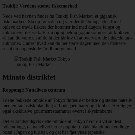
Tsukiji: Verdens største fiskemarked
Nede ved havnen finder du Tsukiji Fish Market, et gigantisk
fiskemarked. Stå op før solen og vær der til åbningstiden for at
opleve de travle fiskere der kommer ind med dagens fangst og
auktionerer det væk. Er du rigtig heldig (og ankommer før klokken
4) kan du være en af de få der får lov til at overvære de lukkede tun-
auktioner. Uanset hvad kan du her starte dagen med den friskeste
sushi du nogensinde får til morgenmad.
Tsukiji Fish Market
Minato distriktet
Roppongi: Nattelivets centrum
I dette bakkede område af Tokyo findes det bedste og største natteliv
med en fantastisk blanding af bodegaer, barer og klubber. Her ligger
også eksklusive gourmetrestauranter øverst i skyskraberne.
Det er sandsynligvis dette område af Tokyo hvor du vil se flest
udlændinge, da nattelivet her er populært både blandt udelændinge
bosat i Japan og turister, og det har fået visse japanske