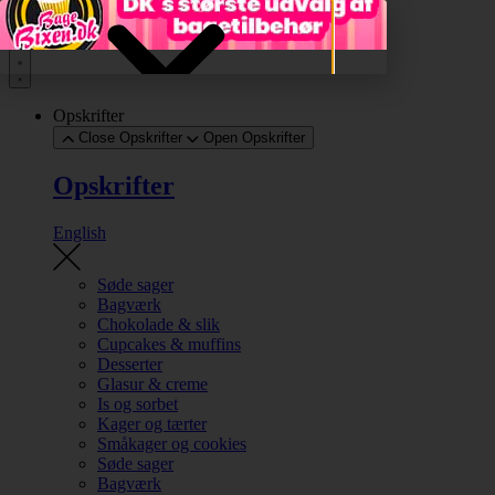
Videre til indhold
Opskrifter
Close Opskrifter
Open Opskrifter
Opskrifter
English
Søde sager
Bagværk
Chokolade & slik
Cupcakes & muffins
Desserter
Glasur & creme
Is og sorbet
Kager og tærter
Småkager og cookies
Søde sager
Bagværk