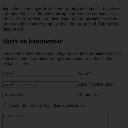
Jeg hedder Trine og er forfatteren og fotografen der står bag disse
rejsetips. Jeg har indtil videre besøgt 5 af verdens kontinenter og
fortsætter ufortrødent – nu med mand og børn på slæb! Jeg elsker
især at dykke, vandre og opleve lokal kultur og mad. Tak fordi du
følger med!
Skriv en kommentar
Din email vil ikke blive vist.
Obligatoriske felter er makeret med
*
.
Ondskabsfulde kommentarer og kommentarer med links eller
reklame slettes.
Navn
*
Email
*
(vises ikke)
Hjemmeside
Ja tak, tilmeld mig Bageglads nyhedsbrev.