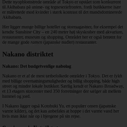
Dette nyopblomstrede område af Tokyo er opstået som konkurrent
til Akihabara på anime- og tegneseriefronten, fordi butikkerne især
er målrettede mod kvinder i stærk kontrast til det mandsdominerede
Akihabara.
Her ligger mange billige hoteller og stormagasiner, for eksempel det
kendte Sunshine City – en 240 meter høj skyskraber med akvarium,
restauranter, museum og shopping. Området her er også berømt for
de mange gode
ramen
(japanske nudler) restauranter.
Nakano distriktet
Nakano: Det budgetvenlige nabolag
Nakano er et af de mest tætbefolkede områder i Tokyo. Det er fyldt
med billige overnatningsmuligheder og billig shopping, både high
street og mindre lokale butikker. Særlig kendt er Nakano Broadway,
et 13 etagers storcenter med 350 forretninger der sælger alt mellem
himmel og jord.
I Nakano ligger også Kotobuki Yu, en populær onsen (japanske
varme kilder), og det kan anbefales at hoppe i det varme vand her
hvis man ikke når op i bjergene på sin rejse.