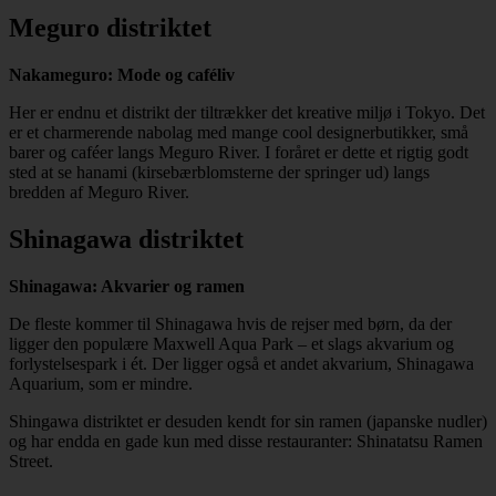
Meguro distriktet
Nakameguro: Mode og caféliv
Her er endnu et distrikt der tiltrækker det kreative miljø i Tokyo. Det
er et charmerende nabolag med mange cool designerbutikker, små
barer og caféer langs Meguro River. I foråret er dette et rigtig godt
sted at se hanami (kirsebærblomsterne der springer ud) langs
bredden af Meguro River.
Shinagawa distriktet
Shinagawa: Akvarier og ramen
De fleste kommer til Shinagawa hvis de rejser med børn, da der
ligger den populære Maxwell Aqua Park – et slags akvarium og
forlystelsespark i ét. Der ligger også et andet akvarium, Shinagawa
Aquarium, som er mindre.
Shingawa distriktet er desuden kendt for sin ramen (japanske nudler)
og har endda en gade kun med disse restauranter: Shinatatsu Ramen
Street.