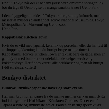
Er du i Tokyo når der er hanami (kirsebærblomsterne springer ud)
bør du tage til Ueno og se de mange smukke træer i Ueno Park.
I dette hyggelige område af Tokyo er der grønt og kulturelt, med
masser af muséer (blandt andet Tokyo National Museum og Tokyo
Metropolitan Art Museum) og Ueno Zoo.
Ueno Park
Kappabashi: Kitchen Town
Hvis du er vild med japansk keramik og porcelæn eller du har lyst til
at shoppe køkkenting kan du hurtigt bruge mange timer i
Kappabashi. Tokyos Kitchen Town er faktisk bare én gade, men en
gade fyldt med butikker der udelukkende sælger service og
køkkenudstyr. Her findes varer i alle prisklasser og man får hurtigt
fyldt en ekstra kuffert!
Bunkyo distriktet
Bunkyo: Idylliske japanske haver og store events
Har man brug for en pause fra de mange mennesker kan man flygte
ind i det grønne i Koishikawa Kōrakuen Gardens. Det er en af
Japans ældste og smukkeste haver. Parken er særligt spektakulær