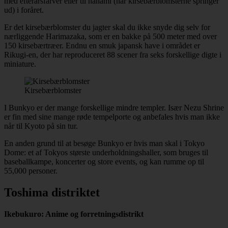
med efterårsfarver eller til hanami (når kirsebærblomsterne springer
ud) i foråret.
Er det kirsebærblomster du jagter skal du ikke snyde dig selv for
nærliggende Harimazaka, som er en bakke på 500 meter med over
150 kirsebærtræer. Endnu en smuk japansk have i området er
Rikugi-en, der har reproduceret 88 scener fra seks forskellige digte i
miniature.
Kirsebærblomster
I Bunkyo er der mange forskellige mindre templer. Især Nezu Shrine
er fin med sine mange røde tempelporte og anbefales hvis man ikke
når til Kyoto på sin tur.
En anden grund til at besøge Bunkyo er hvis man skal i Tokyo
Dome: et af Tokyos største underholdningshaller, som bruges til
baseballkampe, koncerter og store events, og kan rumme op til
55,000 personer.
Toshima distriktet
Ikebukuro: Anime og forretningsdistrikt