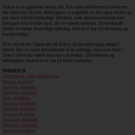
Tokyo er en gigantisk storby der, hvis man inkluderer forstæderne
har mere end 36 mio. indbyggere. Geografisk er den også enorm og
har mere end 60 forskellige distrikter, som størrelsesmæssigt kan
betragtes som mindre byer, der er vokset sammen. Hvert distrikt
består af mange forskellige nabolag, som hver har sin stemning og
karakteristika.
Vi er opvokset i Japan tæt på Tokyo og har rejst rigtig meget i
landet. Her er vores introduktion til de nabolag, man som turist i
Tokyo oftest har størst interesse i at besøge. Distrikterne og
nabolagene beskrevet er vist på kortet nedenfor.
INDHOLD
Chiyoda og Chuo distrikterne
Minato distriktet
Shibuya distriktet
Shinjuku distriktet
Taito distriktet
Bunkyo distriktet
Toshima distriktet
Nakano distriktet
Suginami distriktet
Setagaya distriktet
Meguro distriktet