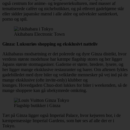
også centrum for anime- og tegneseriekulturen, med masser af
tematiserede caféer og nichebutikker, og på ethvert gadehjørne står
eller sidder japanske mænd i alle aldre og udveksler samlerkort,
porno og spil.
Akihabara Electronic Town
Ginza: Luksuriøs shopping og eksklusivt natteliv
Akihabaras modsætning er det polerede og dyre Ginza distrikt, hvor
verdens største modehuse har kæmpe flagship stores og her ligger
Japans største stormagasiner. Gaderne er større, bredere, lysere, og
her ligger mange eksklusive restauranter og barer. Om aftenen fyldes
gadebilledet med dyre biler og velklædte mennesker på vej ind på de
mange eksklusive (ofte invite-only) klubber og
lounges. Hovedgaden Chuo-dori lukkes for biler i weekenden, så de
mange shoppere kan gå ubekymrede omkring.
Flagship butikker i Ginza
Tæt på Ginza ligger også Imperial Palace, hvor kejseren bor, i de
kæmpemæssige Imperial Gardens, som bør ses af alle der er i
Tokyo.