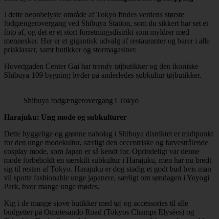
I dette neonbelyste område af Tokyo findes verdens største
fodgængerovergang ved Shibuya Station, som du sikkert har set et
foto af, og det er et stort forretningsdistrikt som myldrer med
mennesker. Her er et gigantisk udvalg af restauranter og barer i alle
prisklasser, samt butikker og stormagasiner.
Hovedgaden Center Gai har trendy tøjbutikker og den ikoniske
Shibuya 109 bygning byder på anderledes subkultur tøjbutikker.
Shibuya fodgængerovergang i Tokyo
Harajuku: Ung mode og subkulturer
Dette hyggelige og grønne nabolag i Shibuya distriktet er midtpunkt
for den unge modekultur, særligt den eccentriske og farvestrålende
cosplay mode, som Japan er så kendt for. Oprindeligt var denne
mode forbeholdt en særskilt subkultur i Harajuku, men har nu bredt
sig til resten af Tokyo. Harajuku er dog stadig et godt bud hvis man
vil spotte fashionable unge japanere, særligt om søndagen i Yoyogi
Park, hvor mange unge mødes.
Kig i de mange sjove butikker med tøj og accessories til alle
budgetter på Omotesandō Road (Tokyos Champs Elysées) og