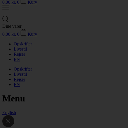
0,00
kr.
0
Kurv
Dine varer
0,00
kr.
0
Kurv
Opskrifter
Livsstil
Rejser
EN
Opskrifter
Livsstil
Rejser
EN
Menu
English