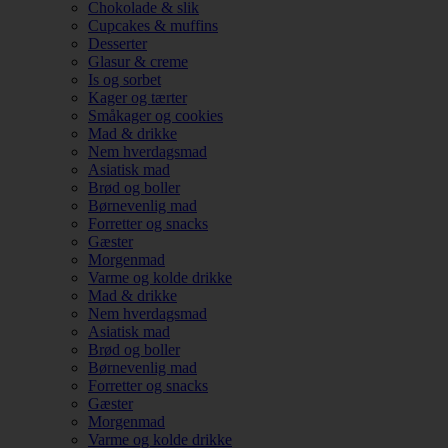
Chokolade & slik
Cupcakes & muffins
Desserter
Glasur & creme
Is og sorbet
Kager og tærter
Småkager og cookies
Mad & drikke
Nem hverdagsmad
Asiatisk mad
Brød og boller
Børnevenlig mad
Forretter og snacks
Gæster
Morgenmad
Varme og kolde drikke
Mad & drikke
Nem hverdagsmad
Asiatisk mad
Brød og boller
Børnevenlig mad
Forretter og snacks
Gæster
Morgenmad
Varme og kolde drikke