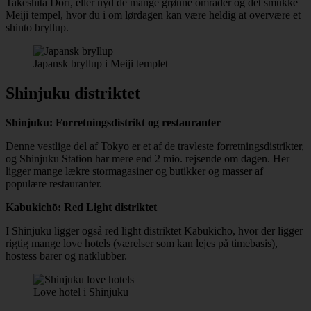
Takeshita Dori, eller nyd de mange grønne områder og det smukke
Meiji tempel, hvor du i om lørdagen kan være heldig at overvære et
shinto bryllup.
Japansk bryllup i Meiji templet
Shinjuku distriktet
Shinjuku: Forretningsdistrikt og restauranter
Denne vestlige del af Tokyo er et af de travleste forretningsdistrikter,
og Shinjuku Station har mere end 2 mio. rejsende om dagen. Her
ligger mange lækre stormagasiner og butikker og masser af
populære restauranter.
Kabukichō: Red Light distriktet
I Shinjuku ligger også red light distriktet Kabukichō, hvor der ligger
rigtig mange love hotels (værelser som kan lejes på timebasis),
hostess barer og natklubber.
Love hotel i Shinjuku