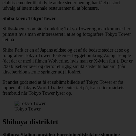
etablissementer til at flytte andre steder hen og har fået et stort
udvalg af internationale restauranter til at blomstre.
Shiba koen: Tokyo Tower
Shiba-koen er området omkring Tokyo Tower og man kommer her
primært hvis man er interesseret i at se og fotografere Tokyo Tower
tæt på.
Shiba Park er en af Japans ældste og et af de bedste steder at se og
fotografere Tokyo Tower. Parken er bygget omkring Zojoji Temple
(det der er med i filmen Wolverine, hvis man er X-Men fan!). Der er
200 kirsebærtræer og derfor et rigtig smukt stedet til hanami (når
kirsebærblomsterne springer ud) i foråret.
Et andet godt sted at få et sublimt billede af Tokyo Tower er fra
toppen af Tokyos World Trade Center tæt på, især efter mørkets
frembrud når Tokyo Tower lyser op.
Tokyo Tower
Shibuya distriktet
Shibuya Station området: Forretningdistrikt og shopping