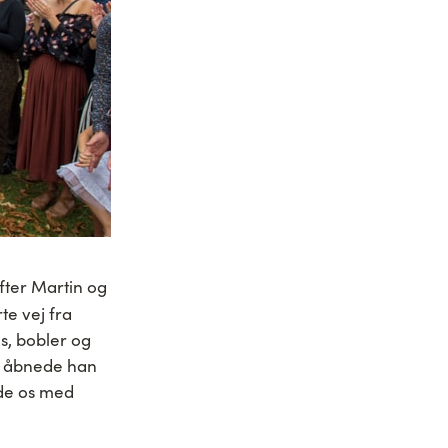
efter Martin og
te vej fra
s, bobler og
om åbnede han
de os med