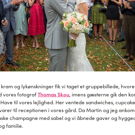
f kram og lykønskninger fik vi taget et gruppebillede, hvor
Thomas Skou
d vores fotograf
, imens gæsterne gik den kor
Have til vores lejlighed. Her ventede sandwiches, cupcake
varer til receptionen i vores gård. Da Martin og jeg ank
ske champagne med sabel og vi åbnede gaver og hygge
g familie.