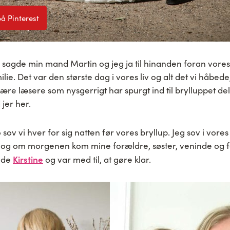
å Pinterest
8 sagde min mand Martin og jeg ja til hinanden foran vor
ie. Det var den største dag i vores liv og alt det vi håbede, 
kære læsere som nysgerrigt har spurgt ind til brylluppet de
jer her.
 sov vi hver for sig natten før vores bryllup. Jeg sov i vores
 og om morgenen kom mine forældre, søster, veninde og f
Kirstine
inde
og var med til, at gøre klar.