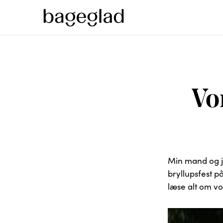
Vo
Min mand og je
bryllupsfest p
læse alt om vo