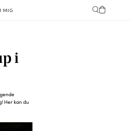
 MIG
p i
ølgende
g! Her kan du