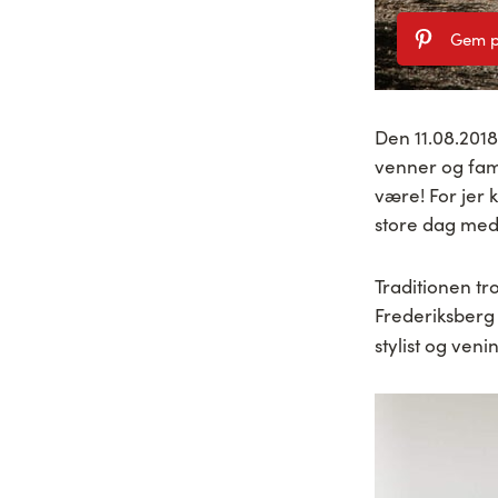
Gem p
Den 11.08.201
venner og famil
være! For jer 
store dag med 
Traditionen tro
Frederiksberg
stylist og ven