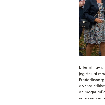
Efter at hav a
jeg stak af me
Frederiksberg 
diverse drikke
en magnumfla
vores venner o