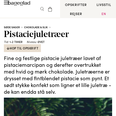
OPSKRIFTER
LIVSSTIL
REJSER
EN
SØDE SAGER
CHOKOLADE & SLIK
Pistaciejuletræer
Tid:
1-2 TIMER
Niveau:
ØVET
HOP TIL OPSKRIFT
Fine og festlige pistacie juletræer lavet af
pistaciemarcipan og derefter overtrukket
med hvid og mørk chokolade. Juletræerne er
drysset med fintblendet pistacie som pynt. Et
sødt stykke konfekt som ligner et lille juletræ -
de kan endda stå selv.