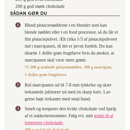
200
g
god mørk chokolade
SÅDAN GØR DU
Blend pistacienødderne i en blender som kan
blende nødder eller i en food processor, så du får et
fint pistaciepulver. Ælt cirka 1/3 af pistaciepulveret
ind i marcipanen, til det er jævnt fordelt. Du kan
tilsætte 1 dråbe grøn frugtfarve hvis du ønsker, at
marcipanen skal være mere grønt.
75-100 g usaltede pistacienødder,
100 g marcipan,
1 dråbe grøn frugtfarve
Rul marcipanen ud til 7-8 mm tykkelse og skær
trekantede juletræer ud med en skarp kniv. Lav
gerne høje trekanter med smal bund.
Smelt og temperer den hvide chokolade ved hjælp
af et sukkertermometer. Følg evt. min
guide til at
temperere chokolade
.
200 g god hvid chokolade