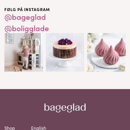
FØLG PÅ INSTAGRAM
@bageglad
@boligglade
Shop
English