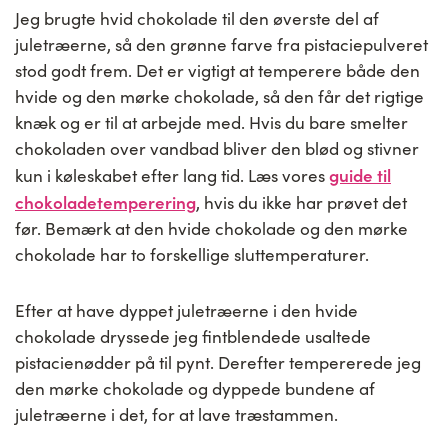
Jeg brugte hvid chokolade til den øverste del af
juletræerne, så den grønne farve fra pistaciepulveret
stod godt frem. Det er vigtigt at temperere både den
hvide og den mørke chokolade, så den får det rigtige
knæk og er til at arbejde med. Hvis du bare smelter
chokoladen over vandbad bliver den blød og stivner
guide til
kun i køleskabet efter lang tid. Læs vores
chokoladetemperering
, hvis du ikke har prøvet det
før. Bemærk at den hvide chokolade og den mørke
chokolade har to forskellige sluttemperaturer.
Efter at have dyppet juletræerne i den hvide
chokolade dryssede jeg fintblendede usaltede
pistacienødder på til pynt. Derefter tempererede jeg
den mørke chokolade og dyppede bundene af
juletræerne i det, for at lave træstammen.