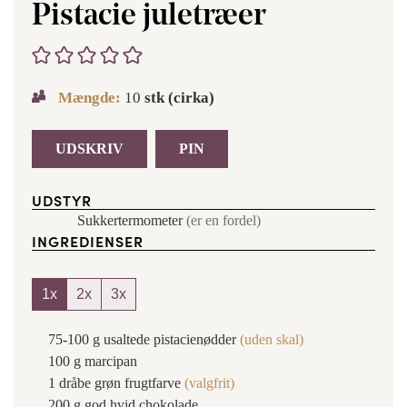
Pistacie juletræer
Mængde:
10
stk (cirka)
UDSKRIV
PIN
UDSTYR
Sukkertermometer
(er en fordel)
INGREDIENSER
1x
2x
3x
75-100
g
usaltede pistacienødder
(uden skal)
100
g
marcipan
1
dråbe
grøn frugtfarve
(valgfrit)
200
g
god hvid chokolade