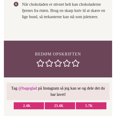
Når chokoladen er stivnet helt kan chokoladerne
fjernes fra risten. Brug en skarp kniv til at skære en
lige bund, så trekanterne kan stå som juletræer.
BEDØM OPSKRIFTEN
Tag
@bageglad
på Instagram så jeg kan se og dele det du
har lavet!
2.4K
23.4K
5.7K