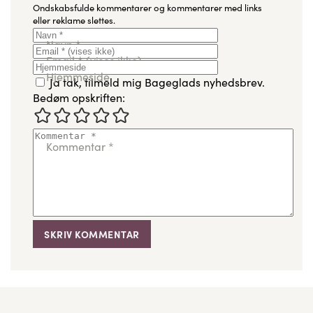
Ondskabsfulde kommentarer og kommentarer med links
eller reklame slettes.
Navn
*
Email
*
(vises ikke)
Hjemmeside
Ja tak, tilmeld mig Bageglads nyhedsbrev.
Bedøm opskriften:
Kommentar
*