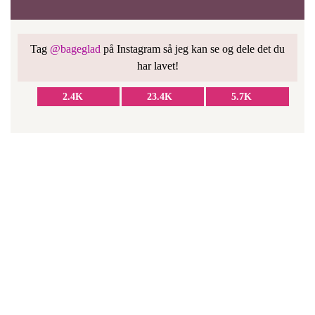
Tag
@bageglad
på Instagram så jeg kan se og dele det du
har lavet!
2.4K
23.4K
5.7K