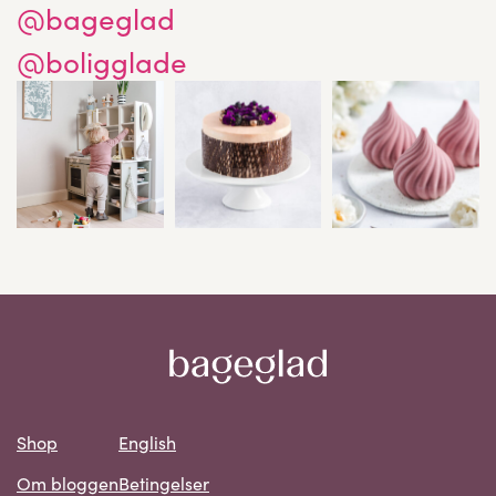
@bageglad
@boligglade
Shop
English
Om bloggen
Betingelser