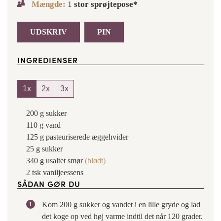
Mængde:
1
stor sprøjtepose*
UDSKRIV
PIN
INGREDIENSER
1x
2x
3x
200
g
sukker
110
g
vand
125
g
pasteuriserede æggehvider
25
g
sukker
340
g
usaltet smør
(blødt)
2
tsk
vaniljeessens
SÅDAN GØR DU
Kom 200 g sukker og vandet i en lille gryde og lad
det koge op ved høj varme indtil det når 120 grader.