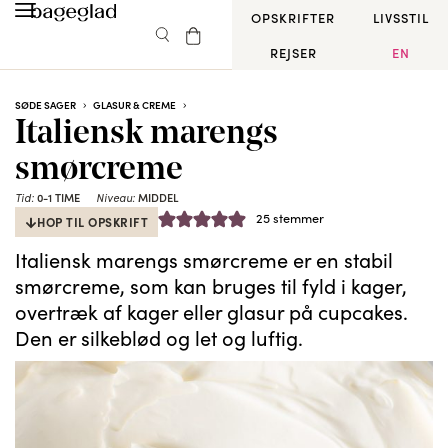
OPSKRIFTER
LIVSSTIL
REJSER
EN
SØDE SAGER
GLASUR & CREME
Italiensk marengs
smørcreme
Tid:
0-1 TIME
Niveau:
MIDDEL
25
stemmer
HOP TIL OPSKRIFT
Italiensk marengs smørcreme er en stabil
smørcreme, som kan bruges til fyld i kager,
overtræk af kager eller glasur på cupcakes.
Den er silkeblød og let og luftig.