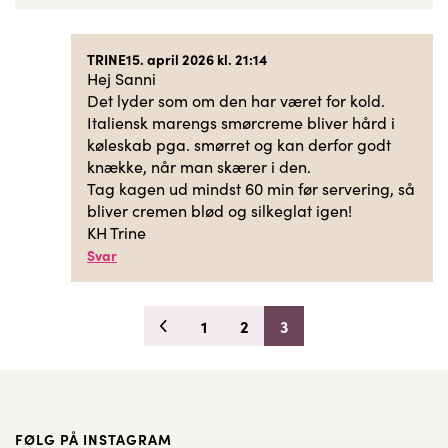
TRINE
15. april 2026 kl. 21:14
Hej Sanni
Det lyder som om den har været for kold.
Italiensk marengs smørcreme bliver hård i
køleskab pga. smørret og kan derfor godt
knække, når man skærer i den.
Tag kagen ud mindst 60 min før servering, så
bliver cremen blød og silkeglat igen!
KH Trine
Svar
1
2
3
FØLG PÅ INSTAGRAM