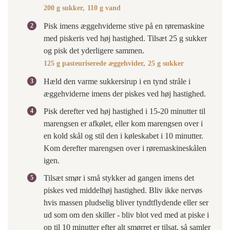
200 g sukker,
110 g vand
Pisk imens æggehviderne stive på en røremaskine
med piskeris ved høj hastighed. Tilsæt 25 g sukker
og pisk det yderligere sammen.
125 g pasteuriserede æggehvider,
25 g sukker
Hæld den varme sukkersirup i en tynd stråle i
æggehviderne imens der piskes ved høj hastighed.
Pisk derefter ved høj hastighed i 15-20 minutter til
marengsen er afkølet, eller kom marengsen over i
en kold skål og stil den i køleskabet i 10 minutter.
Kom derefter marengsen over i røremaskineskålen
igen.
Tilsæt smør i små stykker ad gangen imens det
piskes ved middelhøj hastighed. Bliv ikke nervøs
hvis massen pludselig bliver tyndtflydende eller ser
ud som om den skiller - bliv blot ved med at piske i
op til 10 minutter efter alt smørret er tilsat, så samler