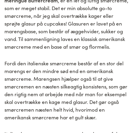
meringue buttercream
, er en let og luftig smørcreme,
som er meget stabil. Det er min absolutte go-to
smørcreme, når jeg skal overtrække kager eller
sprøjte glasur på cupcakes! Glasuren er lavet på en
marengsbase, som består af æggehvider, sukker og
vand. Til sammenligning laves en klassisk amerikansk
smørcreme med en base af smør og flormelis.
Fordi den italienske smørcreme består af en stor del
marengs er den mindre sød end en amerikansk
smørcreme. Marengsen hjælper også til at give
smørcremen en næsten silkeagtig konsistens, som gør
den rigtig nem at arbejde med når man for eksempel
skal overtrække en kage med glasur. Det gør også
smørcremen næsten helt hvid, hvorimod en
amerikansk smørcreme har et gult skær.