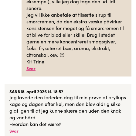
eksempel), ville jeg dog tage den ud lidt
senere.
Jeg vil ikke anbefale at tilsætte sirup til
smørcremen, da den ekstra væske påvirker
konsistensen for meget og få smørcremen til
at blive for blød eller skille. Brug i stedet
gerne en mere koncentreret smagsgiver,
f.eks. frysetørret bær, aroma, ekstrakt,
citronskal, osv. 😊
KH Trine
Svar
SANNI
8. april 2026 kl. 18:57
Jeg lavede den forleden dag til min prøve af bryllups
kage og dagen efter køl, men den blev aldrig silke
glat igen til at jeg kunne skære den uden den knak
og var hård.
Hvordan kan det være?
Svar