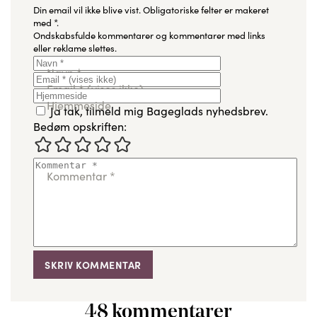
Din email vil ikke blive vist.
Obligatoriske felter er makeret
med
*
.
Ondskabsfulde kommentarer og kommentarer med links
eller reklame slettes.
Navn
*
Email
*
(vises ikke)
Hjemmeside
Ja tak, tilmeld mig Bageglads nyhedsbrev.
Bedøm opskriften:
Kommentar
*
48 kommentarer