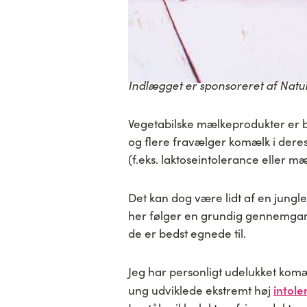
Indlægget er sponsoreret af Natur
Vegetabilske mælkeprodukter er 
og flere fravælger komælk i deres k
(f.eks. laktoseintolerance eller mæ
Det kan dog være lidt af en jungl
her følger en grundig gennemgang
de er bedst egnede til.
Jeg har personligt udelukket komæ
intol
ung udviklede ekstremt høj