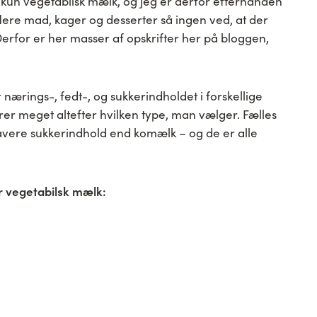
r, kun vegetabilsk mælk, og jeg er derfor efterhånden
ere mad, kager og desserter så ingen ved, at der
erfor er her masser af opskrifter her på bloggen,
nærings-, fedt-, og sukkerindholdet i forskellige
rer meget altefter hvilken type, man vælger. Fælles
 lavere sukkerindhold end komælk – og de er alle
r vegetabilsk mælk: