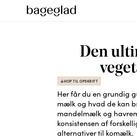
Den ulti
vege
HOP TIL OPSKRIFT
Her får du en grundig gu
mælk og hvad de kan br
mandelmælk og havremæ
konsistensen af forskel
alternativer til komælk.