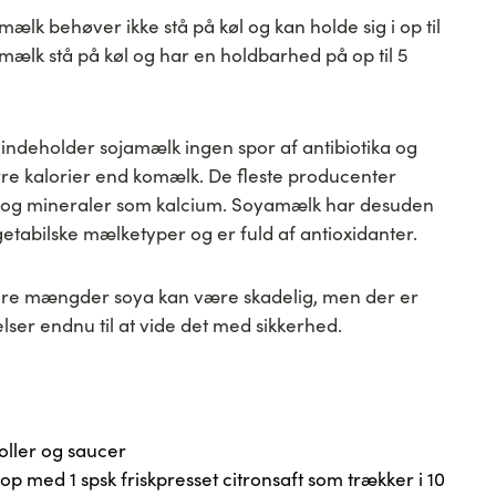
ælk behøver ikke stå på køl og kan holde sig i op til
ælk stå på køl og har en holdbarhed på op til 5
indeholder sojamælk ingen spor af antibiotika og
rre kalorier end komælk. De fleste producenter
in og mineraler som kalcium. Soyamælk har desuden
getabilske mælketyper og er fuld af antioxidanter.
store mængder soya kan være skadelig, men der er
elser endnu til at vide det med sikkerhed.
oller og saucer
op med 1 spsk friskpresset citronsaft som trækker i 10