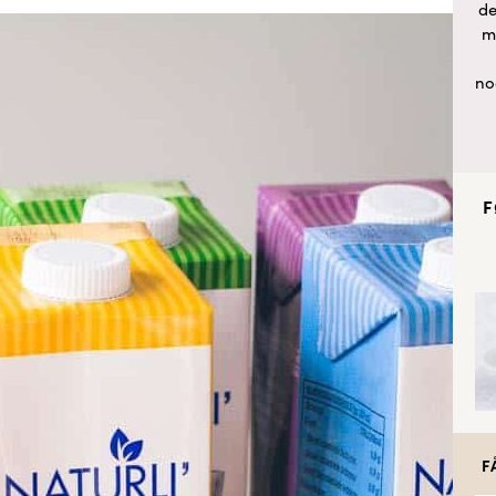
de
m
no
F
F