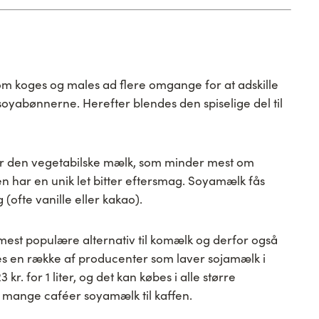
 koges og males ad flere omgange for at adskille
 soyabønnerne. Herefter blendes den spiselige del til
 den vegetabilske mælk, som minder mest om
n har en unik let bitter eftersmag. Soyamælk fås
(ofte vanille eller kakao).
est populære alternativ til komælk og derfor også
des en række af producenter som laver sojamælk i
kr. for 1 liter, og det kan købes i alle større
 mange caféer soyamælk til kaffen.