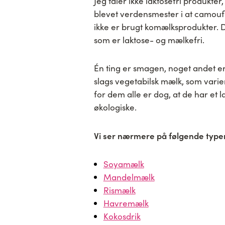
Jeg tåler ikke laktosefri produkte
blevet verdensmester i at camoufl
ikke er brugt komælksprodukter. D
som er laktose- og mælkefri.
Én ting er smagen, noget andet er 
slags vegetabilsk mælk, som varie
for dem alle er dog, at de har et
økologiske.
Vi ser nærmere på følgende type
Soyamælk
Mandelmælk
Rismælk
Havremælk
Kokosdrik