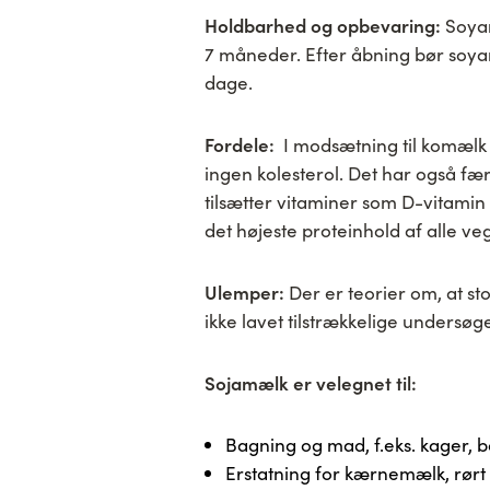
Holdbarhed og opbevaring:
Soyam
7 måneder. Efter åbning bør soyam
dage.
Fordele:
I modsætning til komælk 
ingen kolesterol. Det har også fæ
tilsætter vitaminer som D-vitam
det højeste proteinhold af alle ve
Ulemper:
Der er teorier om, at 
ikke lavet tilstrækkelige undersøg
Sojamælk er velegnet til:
Bagning og mad, f.eks. kager, b
Erstatning for kærnemælk, rørt 