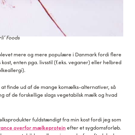
li’ Foods
blevet mere og mere populære i Danmark fordi flere
ost, enten pga. livsstil (f.eks. veganer) eller helbred
lkeallergi).
e at finde ud af de mange komælks-alternativer, så
 af de forskellige slags vegetabilsk mælk og hvad
lksprodukter fuldstændigt fra min kost fordi jeg som
erance overfor mælkeprotein
efter et sygdomsforløb.