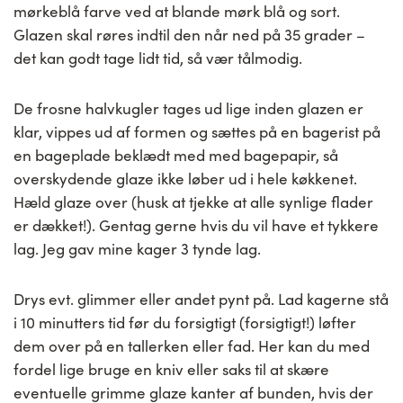
mørkeblå farve ved at blande mørk blå og sort.
Glazen skal røres indtil den når ned på 35 grader –
det kan godt tage lidt tid, så vær tålmodig.
De frosne halvkugler tages ud lige inden glazen er
klar, vippes ud af formen og sættes på en bagerist på
en bageplade beklædt med med bagepapir, så
overskydende glaze ikke løber ud i hele køkkenet.
Hæld glaze over (husk at tjekke at alle synlige flader
er dækket!). Gentag gerne hvis du vil have et tykkere
lag. Jeg gav mine kager 3 tynde lag.
Drys evt. glimmer eller andet pynt på. Lad kagerne stå
i 10 minutters tid før du forsigtigt (forsigtigt!) løfter
dem over på en tallerken eller fad. Her kan du med
fordel lige bruge en kniv eller saks til at skære
eventuelle grimme glaze kanter af bunden, hvis der