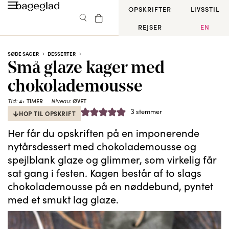
OPSKRIFTER
LIVSSTIL
REJSER
EN
SØDE SAGER
DESSERTER
Små glaze kager med
chokolademousse
Tid:
4+ TIMER
Niveau:
ØVET
3
stemmer
HOP TIL OPSKRIFT
Her får du opskriften på en imponerende
nytårsdessert med chokolademousse og
spejlblank glaze og glimmer, som virkelig får
sat gang i festen. Kagen består af to slags
chokolademousse på en nøddebund, pyntet
med et smukt lag glaze.