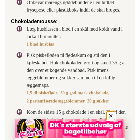
Opbevar marengs nøddebundene i en lufttæt
frysepose eller plastikboks indtil de skal bruges.
Chokolademousse:
Læg husblassen i blød i en skål med koldt vand i
cirka 10 minutter.
1 blad husblas
Pisk piskefløden til flødeskum og stil den i
køleskabet. Hak chokoladen groft og smelt 35 g af
den over et kogende vandbad. Pisk imens
æggeblommer og sukker sammen til en luftig
æggesnaps.
1,5 dl piskefløde,
50 g god mørk chokolade,
2 pasteuriserede æggeblommer,
20 g sukker
Kom de sidste 15 g chokolade i en skål. Hæld den
smeltede chokolade oveni og rør rundt, til al
chokoladen er smeltet. Rør den smeltede chokolade
i æggesnapsen.