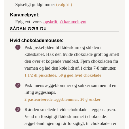
Spiseligt guldglimmer
(valgfrit)
Karamelpynt:
Følg evt. vores
opskrift på karamelpynt
SÅDAN GØR DU
Hvid chokolademousse:
Pisk piskefløden til flødeskum og stil den i
køleskabet. Hak den hvide chokolade groft og smelt
den over et kogende vandbad. Fjern chokoladen fra
varmen og lad den køle lidt af, i cirka 7-8 minutter.
1 1/2 dl piskefløde,
50 g god hvid chokolade
Pisk imens æggeblommer og sukker sammen til en
luftig æggesnaps.
2 pasteuriserede æggeblommer,
20 g sukker
Rør den smeltede hvide chokolade i æggesnapsen.
Vend nu forsigtigt flødeskummet i chokolade-
æggeblandingen og rør forsigtigt, til chokoladen er