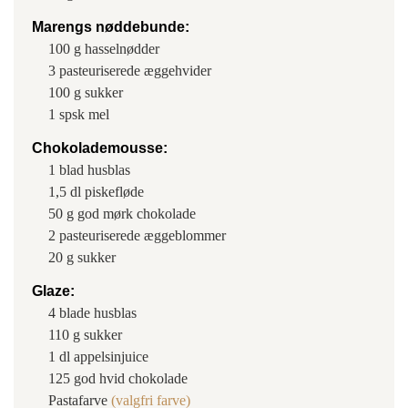
Marengs nøddebunde:
100
g
hasselnødder
3
pasteuriserede æggehvider
100
g
sukker
1
spsk
mel
Chokolademousse:
1
blad
husblas
1,5
dl
piskefløde
50
g
god mørk chokolade
2
pasteuriserede æggeblommer
20
g
sukker
Glaze:
4
blade
husblas
110
g
sukker
1
dl
appelsinjuice
125
god hvid chokolade
Pastafarve
(valgfri farve)