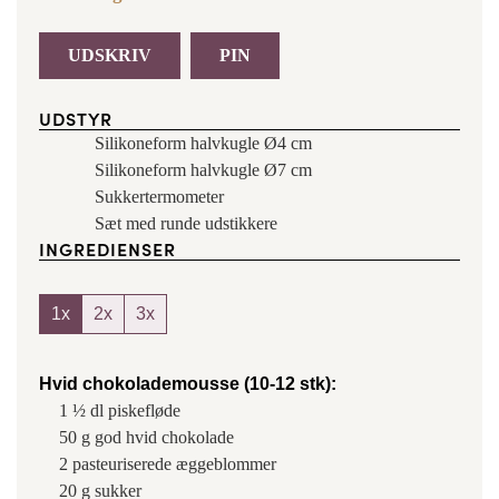
UDSKRIV
PIN
UDSTYR
Silikoneform halvkugle Ø4 cm
Silikoneform halvkugle Ø7 cm
Sukkertermometer
Sæt med runde udstikkere
INGREDIENSER
1x
2x
3x
Hvid chokolademousse (10-12 stk):
1 ½
dl
piskefløde
50
g
god hvid chokolade
2
pasteuriserede æggeblommer
20
g
sukker