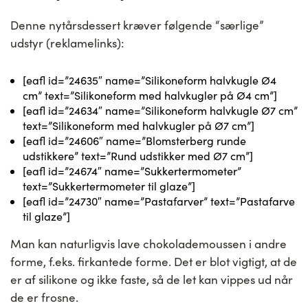
Denne nytårsdessert kræver følgende “særlige”
udstyr (reklamelinks):
[eafl id=”24635″ name=”Silikoneform halvkugle Ø4
cm” text=”Silikoneform med halvkugler på Ø4 cm”]
[eafl id=”24634″ name=”Silikoneform halvkugle Ø7 cm”
text=”Silikoneform med halvkugler på Ø7 cm”]
[eafl id=”24606″ name=”Blomsterberg runde
udstikkere” text=”Rund udstikker med Ø7 cm”]
[eafl id=”24674″ name=”Sukkertermometer”
text=”Sukkertermometer til glaze”]
[eafl id=”24730″ name=”Pastafarver” text=”Pastafarve
til glaze”]
Man kan naturligvis lave chokolademoussen i andre
forme, f.eks. firkantede forme. Det er blot vigtigt, at de
er af silikone og ikke faste, så de let kan vippes ud når
de er frosne.