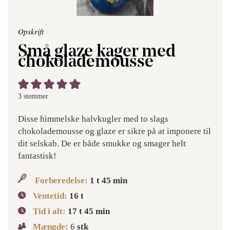
Opskrift
Små glaze kager med
chokolademousse
3
stemmer
Disse himmelske halvkugler med to slags
chokolademousse og glaze er sikre på at imponere til
dit selskab. De er både smukke og smager helt
fantastisk!
Forberedelse:
1
t
45
min
Ventetid:
16
t
Tid i alt:
17
t
45
min
Mængde:
6
stk