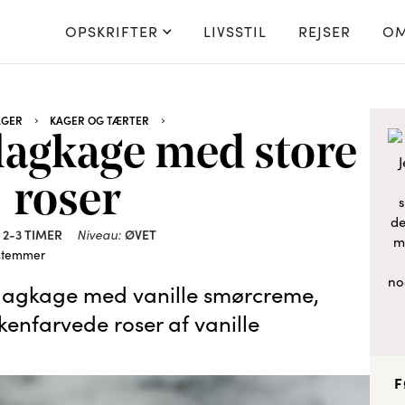
OPSKRIFTER
LIVSSTIL
REJSER
OM
AGER
KAGER OG TÆRTER
agkage med store
J
roser
s
de
2-3 TIMER
Niveau:
ØVET
m
stemmer
no
lagkage med vanille smørcreme,
enfarvede roser af vanille
F