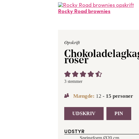
Rocky Road brownies
Opskrift
Chokoladelagka
roser
3
stemmer
Mængde:
12
- 15 personer
UDSKRIV
PIN
UDSTYR
Springform Ø20 cm