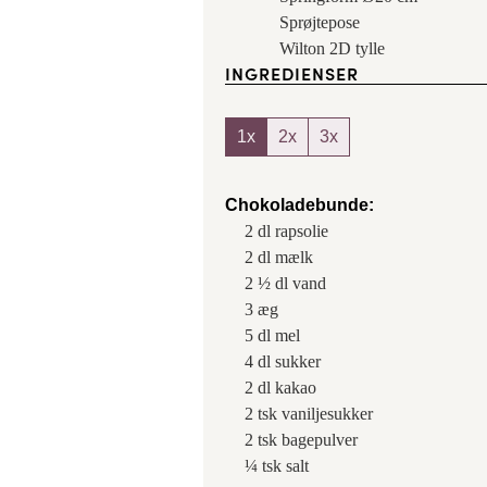
Sprøjtepose
Wilton 2D tylle
INGREDIENSER
1x
2x
3x
Chokoladebunde:
2
dl
rapsolie
2
dl
mælk
2 ½
dl
vand
3
æg
5
dl
mel
4
dl
sukker
2
dl
kakao
2
tsk
vaniljesukker
2
tsk
bagepulver
¼
tsk
salt