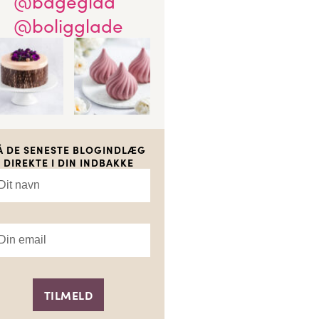
@bageglad
@boligglade
Å DE SENESTE BLOGINDLÆG
DIREKTE I DIN INDBAKKE
TILMELD